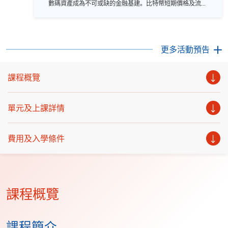
數碼資產成為不可或缺的金融基建。比特幣短期價格及流動
性趨緊，但中長期的制度化進程正在加速推進。 網上講座內
容： 1. 2026下半年加密貨幣展望 2. 洞察加密貨幣短
期性噪音 3. 加密貨幣長遠結構性轉變分析 日期：2026
年 8月 25 日（星期二） 時間：1：30 - 2：00 pm 網上模式:
Zoom 語言 － 粵語
更多活動預告
課程概覽
單元及上課詳情
費用及入學條件
課程概覽
課程簡介