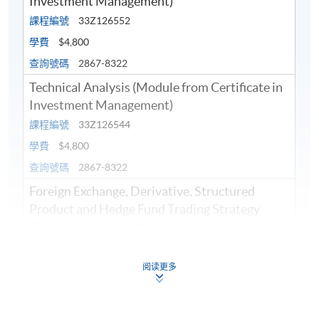
Investment Management)
期指、期權套戥策略組合應市法
課程編號
33Z126552
衍生產品的發展趨勢
學費
$4,800
全球著名對冲基金經理簡介
查詢號碼
2867-8322
套戥與對冲
Technical Analysis (Module from Certificate in
Investment Management)
對沖投資策略：高頻交易策略
課程編號
33Z126544
投資心理學簡介
學費
$4,800
對冲基金交易模型的進化
查詢號碼
2867-8322
LTCM倒下的個案分析
Foreign Exchange, Derivative, Structured
Product and Hedge Fund Trading Strategy
導師及嘉賓講者
(Module from Certificate in Investment
Management)
課程編號
33Z126536
阅读更多
學費
$6,200
查詢號碼
2867-8322