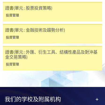
https://hkuspace.hku.hk/cht/cef/application-
證書(單元 : 股票投資策略)
procedures
投資管理
已被列入持續進修基金可發還款項的課程 (只限部分單元)
本課程若干單元已加入持續進修基金可獲發還款項課程名單
內
證書(單元 : 金融技術及趨勢分析)
投資管理證書
投資管理
本課程在資歴架構下獲得認可 (資歴架構第3級)
證書(單元 : 外匯、衍生工具、結構性產品及對沖基
金交易策略)
投資管理
申請
方德霑先生
Quam Securities Limited 總監-私人客戶服務投資部
註冊會計師，特許金融分析師，在金融業超過15年工
網上報名
立即報名
我们的学校及附属机构
作經驗，曾為審計師，由基金分析員成為基金經理，