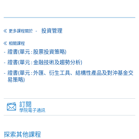
持續進修基金
此課程三個單元皆可申請持續進修基金資助。
投資管理
更多課程關於
持續進修基金為年滿18歲的成年人提供持續教育和培
相關課程
訓資助。符合資格的申請人於成功修畢持續進修基金
證書(單元 : 股票投資策略)
可獲發還款項課程後一年內，可不限次數申領合共最
證書(單元 : 金融技術及趨勢分析)
多25,000港元的資助。
證書(單元 : 外匯、衍生工具、結構性產品及對沖基金交
易策略)
首10,000港元資助的學員共付比率（即學員須自行承
黃冠麒先生
擔的費用的百分比）為課程費用的20%，而餘下15,000
AWD Strategic Management Ltd. 策略顧問 執行董事
港元資助的學員共付比率則為課程費用的40%。
訂閱
註冊會計師，在金融業超過15年工作經驗，曾於國際
學院電子通訊
學員應在
獲取證書後
，根據證書上顯示的日期在
一年
投行工作，往後成為基金經理，近年專注投資策略研
内
遞交持續進修基金網上申請。
究。擁有澳洲新南威爾斯大學工商碩士學位。
探索其他課程
申請流程：