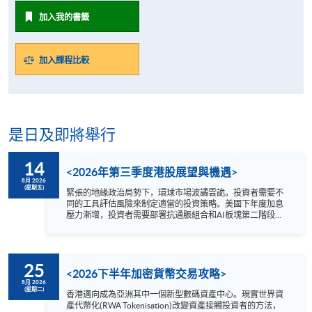
加入我的書籤
加入課程比較
是日及即將舉行
14
<2026年第三季度港股展望與機遇>
8月 2026
(星期五)
緊張的地緣政治局勢下，環球市場波譎雲詭。投資者需要不
同的工具評估風險來制定適當的投資策略。美國下年度加息
壓力漸增，投資者需要部署抗通脹組合和AI板塊第二階段新
局面。 2026年第三季度哪個港股板塊值得看高一線？講座
為你剖析: 1. 內地及環球宏觀形勢 2. 港股市場趨勢
3. 行業板塊新機遇 講者 方德霑先生 Quam Securities
Limited 總監-私人客戶服務投資部 日期 : 8月14日 (星期五)
25
時間 : 1:00 –2:00 pm YouTue 網上形式進行 語言 － 粵語
<2026下半年加密貨幣交易攻略>
8月 2026
(星期二)
香港邁向成為亞洲其中一個新型數碼資產中心。現實世界資
產代幣化(RWA Tokenisation)改變資產接觸投資者的方法，