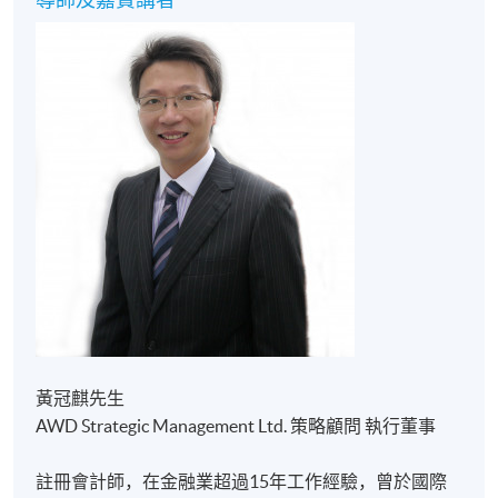
推）。
報名代碼
2445-FN030A
現時接受報名
修業期
每單元30至40小時
3 單元
每節3至4小時
地點
港大保良何鴻燊社區書院
黃冠麒先生
AWD Strategic Management Ltd. 策略顧問 執行董事
註冊會計師，在金融業超過15年工作經驗，曾於國際