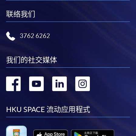
近年專注為股票投資研究。擁有香港大學經濟及金融
申請表
申請表
學士學位及科技大學金融科技碩士學位。
联络我们
報名辦法
請連同已填寫的報名表格、身份證證明文件
(
副本
)*
、
學歷證明文件
(
副本
)*
、工作證明文件
(
副本
)*(
如有
)
交回
3762 6262
任何一所報名中心。
*
請携帶正本於報名中心作核對之用。
我们的社交媒体
转
转
转
转
課程組會在收到報名後，於課程開班兩星期或更早前
到
到
到
到
經電郵發送錄取書，收到錄取書的同學應根據電郵的
指示繳付學費。
facebook
youtube
linkedin
instag
HKU SPACE 流动应用程式
付款方法
1. 現金或「易辦事」（EPS）
申請人可親臨學院任何一所報名中心，以現金或「易