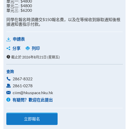
單元一: $4800
單元二: $4800
單元三: $6200
同學在報名時須繳交$150報名費，以及在等候收到錄取通知後根
據通知書指示付款。
申請表
分享
列印
截止於 2026年8月21日 (星期五)
查詢
2867-8322
2861-0278
ciim@hkuspace.hku.hk
有疑問？歡迎在此提出
立即報名