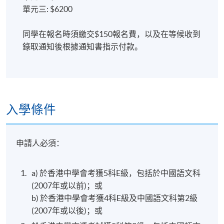
陰陽燭分析法
單元三: $6200
乾坤燭分析法
同學在報名時須繳交$150報名費，以及在等候收到
剖析發行商市場優勢
錄取通知後根據通知書指示付款。
導師及嘉賓講者
入學條件
申請人必須：
a) 於香港中學會考獲5科E級，包括於中國語文科
(2007年或以前)；或
b) 於香港中學會考獲4科E級及中國語文科第2級
(2007年或以後)；或