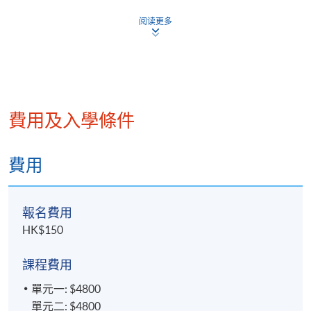
Quam Securities Limited 總監-私人客戶服務投資部
阅读更多
註冊會計師，特許金融分析師，在金融業超過15年工
作經驗，曾為審計師，由基金分析員成為基金經理，
近年專注為股票投資研究。擁有香港大學經濟及金融
學士學位及科技大學金融科技碩士學位。
費用及入學條件
單元二：金融技術及趨勢分析
費用
止蝕位的釐定
商品通道指標
(
CCI
)
報名費用
HK$150
隨機指數
(
STC
)
指數平滑異同移動平均數
(
MACD
)
課程費用
趨勢線調整周期
單元一: $4800
測慌指標
單元二: $4800