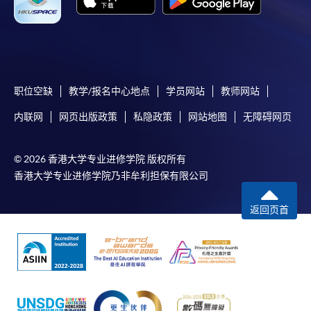
辦事」(EPS) 繳付學費。
2. 支票或銀行本票
如以劃線支票或銀行本票繳付，抬頭請註明「香港大
學專業進修學院」。支票背面請寫上課程名稱及申請
职位空缺
教学/报名中心地点
学员网站
教师网站
人姓名。 閣下可：
林彥良先生
内联网
网页出版政策
私隐政策
网站地图
无障碍网页
本地家族辦公室 投資經理，執行董事
親臨學院各報名中心遞交支票或本票、報名表格及有
© 2026 香港大学专业进修学院 版权所有
關證明文件；或
CFA會員,在金融領域工作超過十三年，並曾於國際投
香港大学专业进修学院乃非牟利担保有限公司
行工作，於美國芝加哥大學取得工商管理碩士學位。
可將上述文件一併寄交各報名中心。信封上請註明
「報讀課程」。
返回页首
3. VISA╱MASTERCARD卡
申請人可以 VISA 或Mastercard卡繳付學費。申請人如
同是「香港大學專業進修學院Mastercard卡」持有
人，以該Mastercard卡付款報讀港幣2,000元或以上之
課程，可享有十個月免息分期付款優惠。詳情請向學