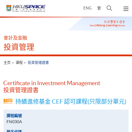
Skip
打
ENG
繁
to
弹
main
开
出
Main
content
搜
主
content
菜
寻
start
单
介
會計及金融
面
投資管理
主页
课程
投資管理證書
Certificate in Investment Management
投資管理證書
持續進修基金 CEF 認可課程(只限部分單元)
課程編號
FN030A
報名代碼