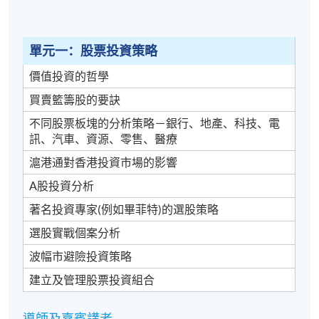
詳情
單元一：股票投資策略
修讀本課程須注意以下事項：
價值投資的哲學
若學員達到70
%或以上的出席率和評核合格，可獲頒發
買賣籃籌股的要訣
單元證書。
不同股票板塊的分析策略－銀行、地產、科技、電
訊、汽車、資源、零售、醫療
本課程共有三個單元
:
滬港通對香港投資市場的影響
A股投資分析
股票投資策略
著名投資專家
(
例如畢菲特
)
的選股策略
金融技術及趨勢分析
選股實戰個案分析
外匯、衍生工具、結構性產品及對沖基金交易策略
波幅市避險投資策略
*報讀單元的先後次序並不影響學習進度，同學可於任
建立及管理股票投資組合
意單元開始就讀，完成三個單元即可。
*三個單元會依次序輪流開班（如1月：單元一 --> 2
月：單元二--> 4月：單元三--> 5月：單元一，如此類
導師及嘉賓講者