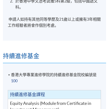
於香港中學文憑考試獲5科第2級，包括中國語文
科。
邵玉嗚先生
申請人如持有其他同等學歷及21歲以上或擁有3年相關
邵玉嗚先生
工作經驗者將會作個別考慮。
持有特許技術分析師(CMT)和特許另類投資分析師
(CAIA)資格
他擁有超過 15年的技術分析的經驗
曾任職英國及台灣等跨國金融公司.他擁有經濟學碩
持續進修基金
士學位和工商管理碩士學位
單元三：外匯、衍生工具、結構性產品及對沖基金
香港大學專業進修學院的持續進修基金院校編號是
100
外匯交易策略
股本衍生工具
持續進修基金課程
認股證(
窩輪
)
及牛熊證之交易策略
Equity Analysis (Module from Certificate in
運用期貨、期權對冲現貨的風險