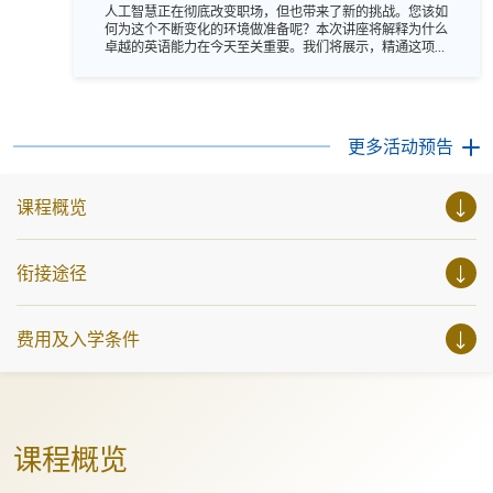
1px solid #e6e6e6; } tr th { background-color: #f5f5f5; } 语
人工智慧正在彻底改变职场，但也带来了新的挑战。您该如
言：粤语，辅以英语。
何为这个不断变化的环境做准备呢？本次讲座将解释为什么
卓越的英语能力在今天至关重要。我们将展示，精通这项语
言能让您在全球领域获得显著优势。 探索如何透过强大的沟
通能力，获取最前沿的知识、促进更有效的国际合作，并为
领导职位铺平道路。 不要担心落后，加入我们，学习如何在
竞争中脱颖而出！ 语言：粤语，辅以英语。
更多活动预告
课程概览
衔接途径
费用及入学条件
课程概览