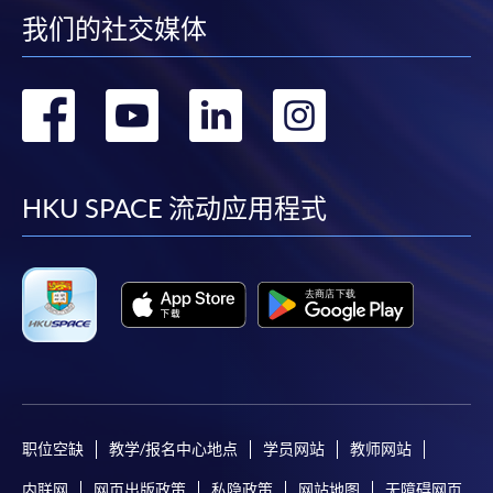
我们的社交媒体
申请表
下载申请表
转
转
转
转
报名办法
邮寄/亲自递交
到
到
到
到
申请人必须填写入学申请表 SF26。将填妥的表格连同
课程费用和证明文件亲身或邮寄到任何HKU SPACE招
facebook
youtube
linkedin
instag
HKU SPACE 流动应用程式
生中心辨理入学申请。
付款方法
1. 现金、「易办事」（EPS）、微信支付
(WeChat Pay) 或支付宝(Alipay)
申请人可亲临学院任何一所报名中心，以现金、「易
办事」(EPS)、微信支付(WeChat Pay)或支付宝
(Alipay) 缴付学费。
职位空缺
教学/报名中心地点
学员网站
教师网站
2. 支票或银行本票
内联网
网页出版政策
私隐政策
网站地图
无障碍网页