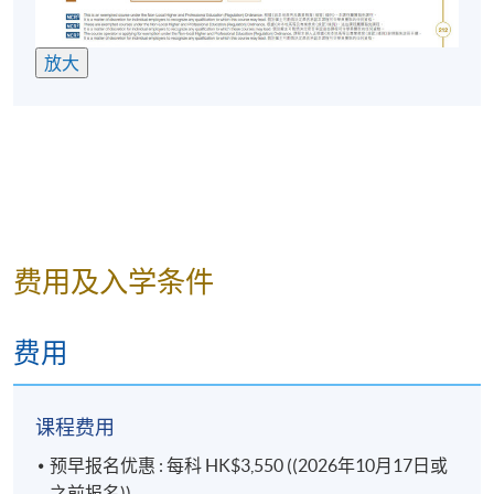
被接受，您应该按照所示的时间和地点参加课程的第
一节课。
放大
本校恕不批准退款或转至其他班级的要求。
Effective Writing Skills 2
报名代码
2455-1107AW
开课日期
2026年11月10日 (星期二)
时间
7:00 - 10:00 pm
地点
Admiralty Learning Centre / United Learning
费用及入学条件
Centre
费用
Speaking and Listening 2
报名代码
2455-1157AW
课程费用
开课日期
2026年11月13日 (星期五)
预早报名优惠 : 每科 HK$3,550 ((2026年10月17日或
时间
7:00 - 10:00 pm
之前报名))