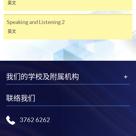
英文
Vocabulary
Speaking and
10
+
Enhancement
Speaking and Listening 2
Listening 2
2
英文
持续进修基金
本课程已加入持续进修基金可获发还款项课程名单内
Certificate in English Language Skills (Intermediate)
我们的学校及附属机构
本课程在资歴架构下获得认可 (资歴架构第2级)
联络我们
3762 6262
申请