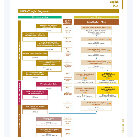
教学及教学场地
我们不保证整个课程期间分配的教学场地相同*。根据
房间供应情况，教学场地可能与广告中的有所不同。
* (1) 因突发情况需要，经相关部门批准，可以采取虚
拟授课的方式代替正常的面授教学。
师资队伍
课程讲师均来自我们合格且经验丰富的英语教师小
组。他们中的一些人是以英语为母语的人士；其他教
师则是具有以英语为母语同等能力的本地教师。
申请人须知
入学申请将按照先到先得的原则办理。
除非对课堂细节进行变动，否则我们通常不会向成功
注册的学员另外发出上课提示。如果您的入学申请已