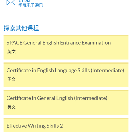
+
Enhancement
Grammar 2
学院电子通讯
2
Effective
Pronunciation
5
+
探索其他课程
Writing Skills 2
and Fluency 2
SPACE General English Entrance Examination
Effective
Speaking and
6
+
Writing Skills 2
Listening 2
英文
Vocabulary
Effective
Certificate in English Language Skills (Intermediate)
7
+
Enhancement
Writing Skills 2
英文
2
Pronunciation
Speaking and
8
+
Certificate in General English (Intermediate)
and Fluency 2
Listening 2
英文
Vocabulary
Pronunciation
9
+
Enhancement
Effective Writing Skills 2
and Fluency 2
2