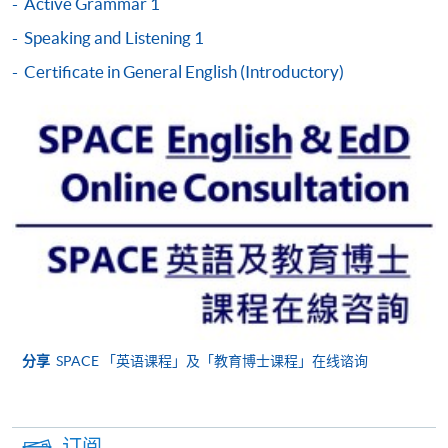
Certificate in English Language (Intermediate)
Active Grammar 1
课程的选修科目组合
Speaking and Listening 1
选
Certificate in General English (Introductory)
修
第一部份的４
第二部份的４
组
５小时科目
５小时科目
合
Effective
Active
1
+
Writing Skills
Grammar 2
2
Active
Pronunciation
2
+
Grammar 2
and Fluency 2
Active
Speaking and
3
分享
SPACE 「英语课程」及「教育博士课程」在线谘询
+
Grammar 2
Listening 2
Vocabulary
Active
4
订阅