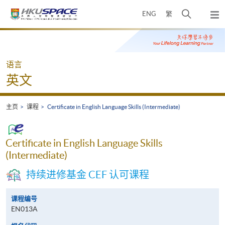
Skip
打
ENG
繁
to
弹
main
开
出
Main
content
搜
主
content
菜
寻
start
单
介
语言
面
英文
主页
课程
Certificate in English Language Skills (Intermediate)
Certificate in English Language Skills
(Intermediate)
持续进修基金 CEF 认可课程
课程编号
EN013A