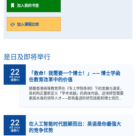
加入我的书签
加入课程比较
是日及即将举行
22
「救命！我需要一个博士！」—— 博士学函
8月 2026
在教育改革中的价值
(星期六)
随著香港高等教育界在《专上学院条例》下的发展与演变，
各机构正重新定义「学术卓越」的具体内容。这场转型需要
更高水准的领导人才——即具备进阶研究技能和博士资历的
专业人士。 HKU SPACE 提供的教育专业博士（EdD）课
程，专为志在迈出这一战略性跨越的有抱负教育工作者而设
计。我们的非全日制混合式课程提供了一条灵活的学习路
径，让您在维持现有职责的同时获得博士学位。 欢迎参加我
22
们的讲座，深入了解 EdD 课程的内容、掌握其市场价值，并
在人工智能时代脱颖而出：英语是你最强大
聆听 HKU SPACE 教育专业博士课程同学的亲身分享。 a {
8月 2026
的竞争优势
(星期六)
text-decoration: none; color: #464feb; } tr th, tr td { border: