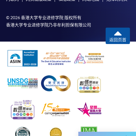
如以划线支票或银行本票缴付，抬头请注明「香港大
学专业进修学院」。支票背面请写上课程名称及申请
© 2026 香港大学专业进修学院 版权所有
人姓名。 阁下可：
香港大学专业进修学院乃非牟利担保有限公司
亲临学院各报名中心递交划线支票、报名表格及有关
返回页首
证明文件；
或可将上述文件一并寄交各报名中心，信封上请注明
「报读课程」，惟学院对邮递失误而遗失的支票概不
负责。
3. VISA / Mastercard
申请人可亲临学院任何一所报名中心，以 VISA 或
Mastercard（包括「香港大学专业进修学院
Mastercard卡」）缴付学费。香港大学专业进修学院
Mastercard卡持有人，如报读课程满港币2,000元，可
享有十个月免息分期付款优惠，惟课程申请人必须为
信用卡持有人。详情请向学院报名中心职员查询。