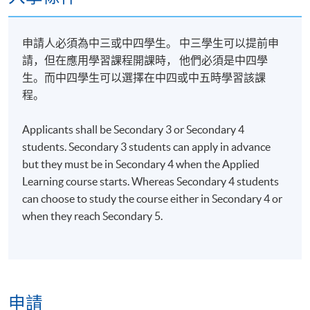
單元四
環球及本地傳媒操守案例研究
(12課時)
申請人必須為中三或中四學生。 中三學生可以提前申
Professional Ethics
Module 4
請，但在應用學習課程開課時， 他們必須是中四學
生。而中四學生可以選擇在中四或中五時學習該課
(12 hours)
Importance of media-neutrality
程。
Importance of copyright
Introduction to the relevant Broadcastin
Applicants shall be Secondary 3 or Secondary 4
Social obligations and responsibilities of 
students. Secondary 3 students can apply in advance
but they must be in Secondary 4 when the Applied
Case studies of global and local media ethi
Learning course starts. Whereas Secondary 4 students
can choose to study the course either in Secondary 4 or
媒體節目製作專題研習
when they reach Secondary 5.
數碼媒體製作過程
前期節目製作，節目製作和後期製作
數碼媒體編輯和製作技巧
單元 五
申請
制定媒體節目推廣策略
(24課時)