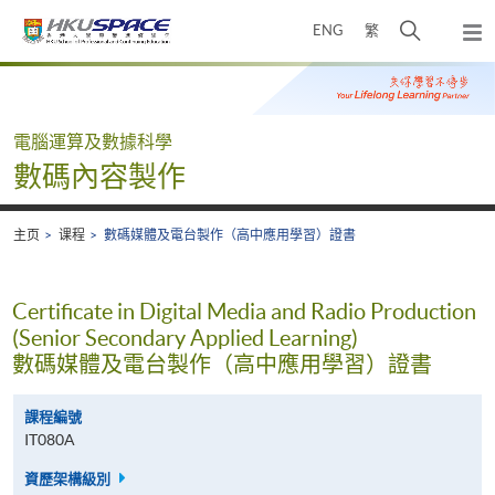
Skip
打
ENG
繁
to
弹
main
开
出
Main
content
搜
主
content
菜
寻
start
单
介
電腦運算及數據科學
面
數碼內容製作
主页
课程
數碼媒體及電台製作（高中應用學習）證書
Certificate in Digital Media and Radio Production
(Senior Secondary Applied Learning)
數碼媒體及電台製作（高中應用學習）證書
課程編號
IT080A
資歷架構級別