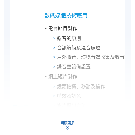
數碼媒體技術應用
電台節目製作
錄音的原則
音訊编辑及混音處理
戶外收音、環境音效收集及收音效果
錄音室設備設置
網上短片製作
鏡頭拍攝、移動及操作
特效及調色
影片導出方法
單元二
轉場、視訊及音訊過濾
(60課時)
阅读更多
Digital Media Technology Application
Module 2