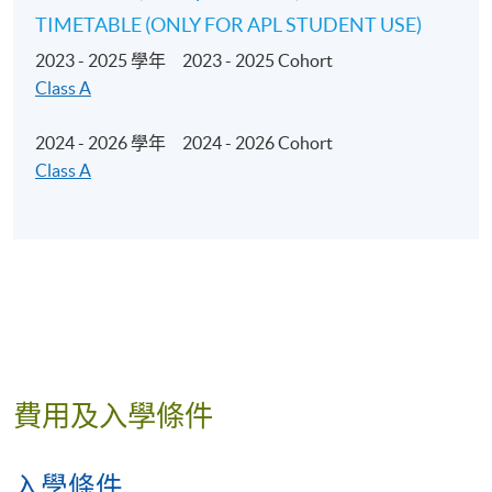
TIMETABLE (ONLY FOR APL STUDENT USE)
Target audience of the programme
2023 - 2025 學年 2023 - 2025 Cohort
Radio Programme Production
Class A
Background search
Interview question preparation
2024 - 2026 學年 2024 - 2026 Cohort
Storyboard development
Class A
Broadcast script creation
Programme time management
Contingency planning
專業操守
傳媒中立的重要性
費用及入學條件
版權的重要性
簡介相關廣播條例
入學條件
傳媒行業的社會義務及責任