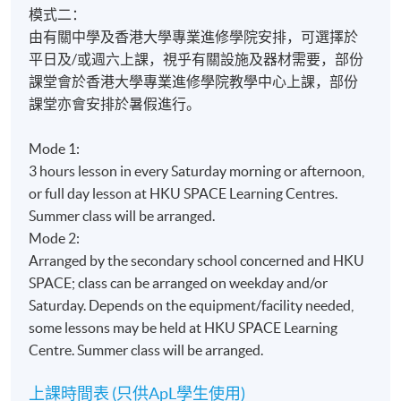
模式二：
公眾演說技巧
由有關中學及香港大學專業進修學院安排，可選擇於
節目的目標觀眾
平日及/或週六上課，視乎有關設施及器材需要，部份
課堂會於香港大學專業進修學院教學中心上課，部份
電台節目創作
課堂亦會安排於暑假進行。
背景資料搜集
準備訪問問題
Mode 1:
製作分鏡腳本
3 hours lesson in every Saturday morning or afternoon,
or full day lesson at HKU SPACE Learning Centres.
廣播稿創作
Summer class will be arranged.
節目時間管理
單元三
Mode 2:
應變計畫
(54課時)
Arranged by the secondary school concerned and HKU
SPACE; class can be arranged on weekday and/or
Radio Programme Production and Edit
Saturday. Depends on the equipment/facility needed,
Module 3
some lessons may be held at HKU SPACE Learning
(54 hours)
News Writing and Reporting Skills
Centre. Summer class will be arranged.
Pronunciation, tone and manner
上課時間表 (只供ApL學生使用)
Public speaking skills