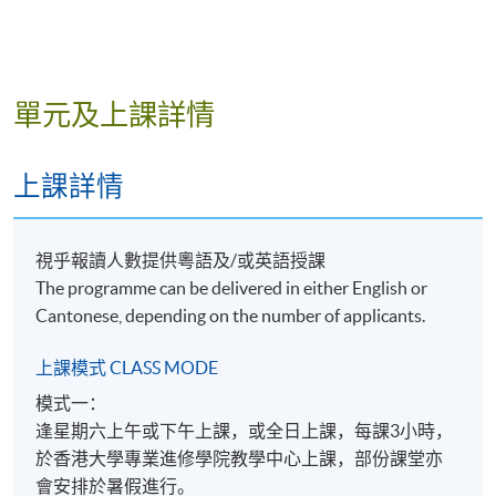
(60 hours)
Audio Content Production
Principles of audio recording
Audio editing and mixing
單元及上課詳情
Outdoor sound recording, collection 
Studio equipment setup
上課詳情
Online Short Video Production
Camera shots, moves and manipulati
視乎報讀人數提供粵語及/或英語授課
Effects and color correction
The programme can be delivered in either English or
Video export methods
Cantonese, depending on the number of applicants.
Transition, video and audio filters
上課模式 CLASS MODE
模式一：
電台節目製作及編輯
逢星期六上午或下午上課，或全日上課，每課3小時，
新聞寫作及報告技巧
於香港大學專業進修學院教學中心上課，部份課堂亦
會安排於暑假進行。
發音、語調及儀態