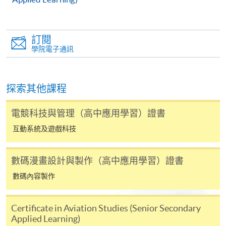
through radio programme production;
develop team spirit and time management skills in
the digital media and radio programme production;
訂閱
學院電子通訊
integrate problem-solving, analytical and
communication skills in producing radio
programmes with contingency plan;
探索其他課程
develop self-understanding for further studies and
career development in the related field.
電競科技與管理（高中應用學習）證書
互動系統及遊戲科技
評核 Assessment
包括筆試 、實習、專題報告及口頭匯報
數碼漫畫設計與製作（高中應用學習）證書
Includes written test, practical exercise, project and
數碼內容製作
presentation.
學銜 Award
Certificate in Aviation Studies (Senior Secondary
Applied Learning)
按香港大學體制，經香港大學專業進修學院頒授「數