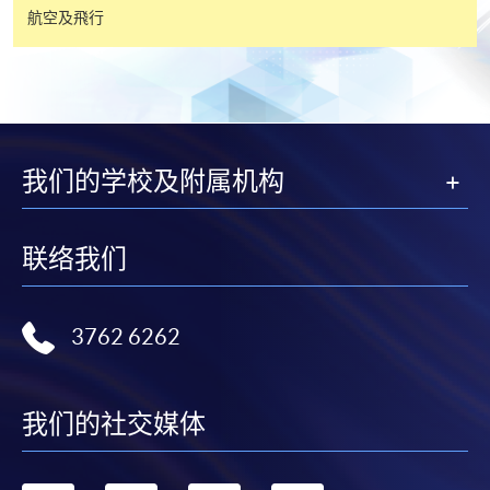
航空及飛行
碼媒體及電台製作（高中應用學習）證書（資歷架構
第3級）」予成功畢業的同學（出席率達80%或以上及
於評核課業中取得合格成績）。
Students who successfully complete the programme
(have at least 80% attendance and achieve qualified
results in assessment tasks) will be awarded "Certificate
我们的学校及附属机构
in Digital Media and Radio Production (Senior
Secondary Applied Learning) (QF Level 3)" within the
HKU system through HKU SPACE.
联络我们
評分準則
Guidelines for Grading
3762 6262
我们的社交媒体