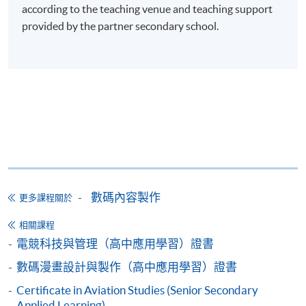
透過電台節目製作與目標觀衆進行有效溝通；
according to the teaching venue and teaching support
在數碼媒體與電台節目製作中，培養團隊精神和時
provided by the partner secondary school.
間管理技巧；
在電台節目製作中，整合解難能力、分析能力和溝
通技巧，並提供應變方案；
提升相關範疇之升學及就業發展所需的自我認
知。
On completion of the programme, students should be
able to
數碼內容製作
更多課程關於
explain the roles, responsibilities and professional
conduct of digital media and radio broadcasting
相關課程
industry;
電競科技與管理（高中應用學習）證書
apply basic knowledge and skills of digital media
數碼漫畫設計與製作（高中應用學習）證書
and radio production;
Certificate in Aviation Studies (Senior Secondary
communicate effectively with target audiences
Applied Learning)