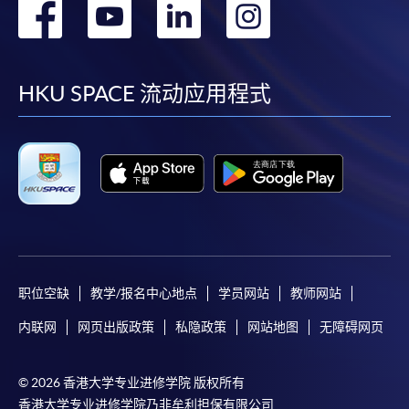
转
转
转
转
到
到
到
到
facebook
youtube
linkedin
instag
HKU SPACE 流动应用程式
职位空缺
教学/报名中心地点
学员网站
教师网站
内联网
网页出版政策
私隐政策
网站地图
无障碍网页
© 2026 香港大学专业进修学院 版权所有
香港大学专业进修学院乃非牟利担保有限公司