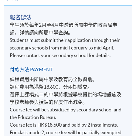
Media Programme Production Project
Module 5
報名辦法
學生須於每年2月至4月中透過所屬中學向教育局申
(24 hours)
Digital media production process
請，詳情請向所屬中學查詢。
Characteristics of pre-production, p
Students must submit their application through their
Digital media editing and production s
secondary schools from mid February to mid April.
Set promotion strategy of media pro
Please contact your secondary school for details.
付款方法 PAYMENT
學習成效 Learning Outcomes
課程費用由所屬中學及教育局全數資助。
課程費用為港幣18,600，分兩期繳交。
完成課程後，學生應能夠：
選擇上課模式二的中學將根據學校提供的埸地設施及
學校老師參與授課的程度作出減免。
Course fee will be subsidized by secondary school and
闡釋數碼媒體與電台廣播行業的角色、責任及專業
the Education Bureau.
操守；
Course fee is HK$18,600 and paid by 2 installments.
應用數碼媒體與電台製作的基本知識和技能；
For class mode 2, course fee will be partially exempted