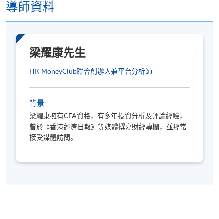
13
19 Apr 2027 (Mon)
導師資料
Tentative Venue: HKU SPACE Po Leung Kuk Stanley Ho
Community College (HPSHCC) Campus
梁耀康先生
HK MoneyClub聯合創辦人兼平台分析師
背景
梁耀康擁有CFA資格，有多年投資分析及評論經驗，
曾於《香港經濟日報》等媒體撰寫財經專欄，並經常
接受媒體訪問。