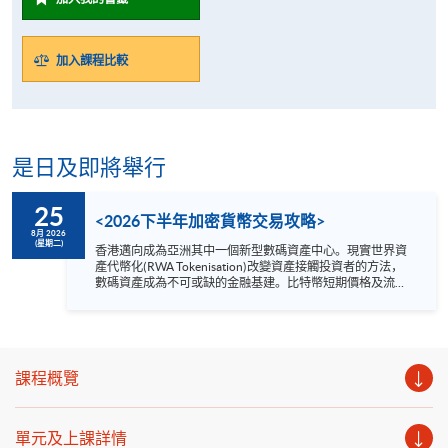
加入課程比較
是日及即將舉行
25
<2026下半年加密貨幣交易攻略>
8月 2026
(星期二)
香港邁向成為亞洲其中一個新型數碼資產中心。現實世界資
產代幣化(RWA Tokenisation)改變資產接觸投資者的方法，
數碼資產成為不可或缺的金融基建。比特幣短期價格及流動
性趨緊，但中長期的制度化進程正在加速推進。 網上講座內
容： 1. 2026下半年加密貨幣展望 2. 洞察加密貨幣短
期性噪音 3. 加密貨幣長遠結構性轉變分析 日期：2026
年 8月 25 日（星期二） 時間：1：30 - 2：00 pm 網上模式:
Zoom 語言 － 粵語
課程概覽
單元及上課詳情