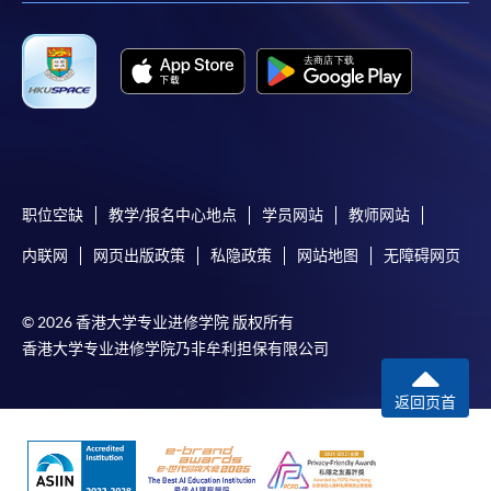
填寫網上報名表格
申請人可按該課程網頁的右上角的
圖示進入網上服務網頁，然
後按照指示填妥網上報名表格。
某些課程須甄選入學，並要求申請人上載課程網頁
中指定所須文件(如學歷證明)。系統只支援doc,
docx, jpg 和pdf格式之附件。
职位空缺
教学/报名中心地点
学员网站
教师网站
内联网
网页出版政策
私隐政策
网站地图
无障碍网页
繳交所需費用
© 2026 香港大学专业进修学院 版权所有
申請人可使用以下方式繳交報名費或課程費用:
香港大学专业进修学院乃非牟利担保有限公司
繳費靈網上服務
- 申請人須先開立繳費靈戶口及設
返回页首
定繳費靈網上密碼。有關如何申請繳費靈戶口及密
碼，請瀏覽繳費靈網址
http://www.ppshk.com
。
*信用咭網上繳費服務
- 申請人可以 VISA 或