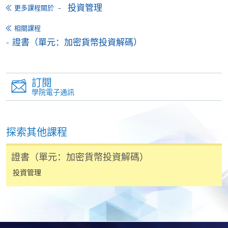
投資管理
更多課程關於
申請流程：
https://hkuspace.hku.hk/cht/cef/application-
相關課程
procedures
證書（單元：加密貨幣投資解碼）
已被列入持續進修基金可發還款項的課程 (只限部分單元)
本課程若干單元已加入持續進修基金可獲發還款項課程名單
內
訂閱
學院電子通訊
證書（單元：美股投資策略）
本課程在資歴架構下獲得認可 (資歴架構第3級)
探索其他課程
證書（單元：加密貨幣投資解碼）
投資管理
申請
網上報名
立即報名