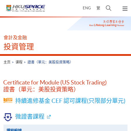
Skip
打
ENG
繁
to
弹
main
开
出
Main
content
搜
主
content
菜
寻
start
单
介
會計及金融
面
投資管理
主页
课程
證書（單元：美股投資策略）
Certificate for Module (US Stock Trading)
證書（單元：美股投資策略）
持續進修基金 CEF 認可課程(只限部分單元)
微證書課程
課程編號