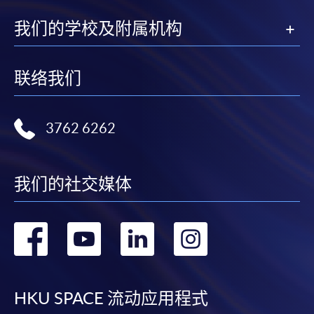
我们的学校及附属机构
申請表
申請表
報名辦法
联络我们
網上報名服務
香港大學專業進修學院提供24小時網上報名及繳費服
3762 6262
務，申請人可通過網上申請個別學歷頒授課程和報讀
大部份公開招生的課程(以先到先得形式報名的課程)。
申請人可在網上使用「繳費靈」(PPS) (不適用於手
我们的社交媒体
機)、VISA 或 Mastercard。除上述支付方式之外，如就
讀學歷頒授課程設有網上服務，在學學員亦可以「微
信支付」(Online WeChat Pay) 、「支付寶」(Online
转
转
转
转
Alipay) 或 「轉數快」(FPS) 繳付學費。
到
到
到
到
報讀新課程
facebook
youtube
linkedin
instag
HKU SPACE 流动应用程式