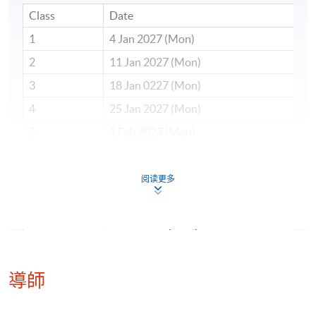
Class
Date
1
4 Jan 2027 (Mon)
2
11 Jan 2027 (Mon)
3
18 Jan 0227 (Mon)
4
25 Jan 2027 (Mon)
5
1 Feb 2027 (Mon)
6
15 Feb 2027 (Mon)
7
22 Feb 2027 (Mon)
阅读更多
8
1 Mar 2027 (Mon)
9
8 Mar 2027 (Mon)
10
15 Mar 2027 (Mon)
11
22 Mar 2027 (Mon)
導師
12
12 Apr 2027 (Mon)