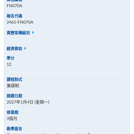
FN070A
報名代碼
2465-FN070A
資歷架構級別
經濟資助
學分
12
課程制式
兼讀制
開課日期
2027年1月4日 (星期一)
修業期
3個月
教學語言