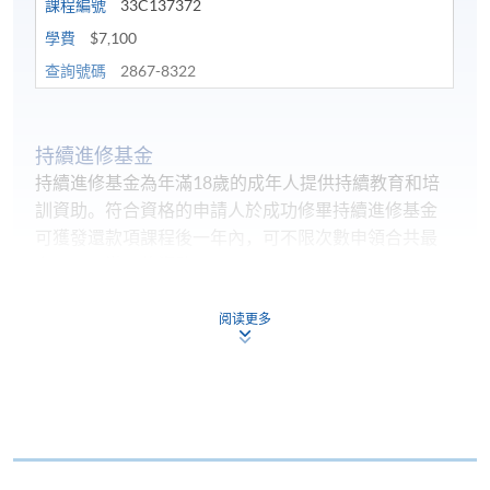
課程編號
33C137372
學費
$7,100
查詢號碼
2867-8322
持續進修基金
持續進修基金為年滿18歲的成年人提供持續教育和培
訓資助。符合資格的申請人於成功修畢持續進修基金
可獲發還款項課程後一年內，可不限次數申領合共最
多25,000港元的資助。
首10,000港元資助的學員共付比率（即學員須自行承
阅读更多
擔的費用的百分比）為課程費用的20%，而餘下15,000
港元資助的學員共付比率則為課程費用的40%。
學員應在
獲取證書後
，根據證書上顯示的日期在
一年
内
遞交持續進修基金網上申請。