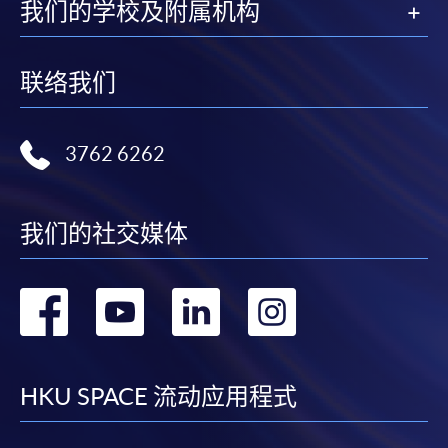
我们的学校及附属机构
3. VISA / Mastercard
申请人可亲临学院任何一所报名中心，以 VISA 或
联络我们
Mastercard（包括「香港大学专业进修学院
Mastercard卡」）缴付学费。香港大学专业进修学院
Mastercard卡持有人，如报读课程满港币2,000元，可
3762 6262
享有十个月免息分期付款优惠，惟课程申请人必须为
信用卡持有人。详情请向学院报名中心职员查询。
我们的社交媒体
4. 网上缴费服务
大部份公开招生的课程（以先到先得形式报名）及个
别学历颁授课程提供网上报名/注册服务，申请人可在
转
转
转
转
网上使用「缴费灵」（不适用於手机）、VISA或
到
到
到
到
Mastercard缴付有关课程的报名费或学费。除上述支
付方式之外，如就读学历颁授课程设有网上服务，学
facebook
youtube
linkedin
instag
员亦可以微信支付（Online WeChat Pay）、支付宝
HKU SPACE 流动应用程式
（Online Alipay）或转数快（FPS）缴付学费，详情请
参阅
报名办法 -
网上报名服务
。