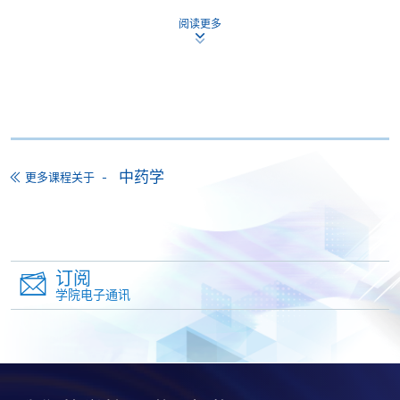
付款方法
1. 现金、「易办事」（EPS）、微信支付
阅读更多
(WeChat Pay) 或支付宝(Alipay)
申请人可亲临学院任何一所报名中心，以现金、「易
办事」、微信支付（WeChat Pay）或支付宝
（Alipay） 缴付学费。
2. 支票或银行本票
中药学
更多课程关于
如以划线支票或银行本票缴付，抬头请注明「香港大
学专业进修学院」。支票背面请写上课程名称及申请
人姓名。 阁下可：
订阅
亲临学院各报名中心递交划线支票、报名表格及有关
学院电子通讯
证明文件；
或可将上述文件一并寄交各报名中心，信封上请注明
「报读课程」，惟学院对邮递失误而遗失的支票及个
人资料概不负责。