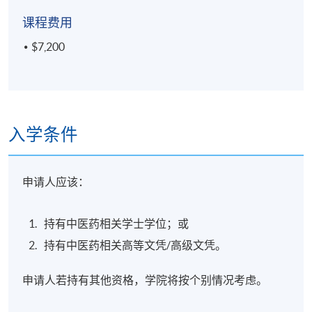
报名代码
2435-CM107A
课程费用
现时接受报名
$7,200
日期 / 时间
逢周日，10:00 a.m. - 5:30 p.m.
入学条件
申请人应该：
持有中医药相关学士学位；或
持有中医药相关高等文凭/高级文凭。
申请人若持有其他资格，学院将按个别情况考虑。