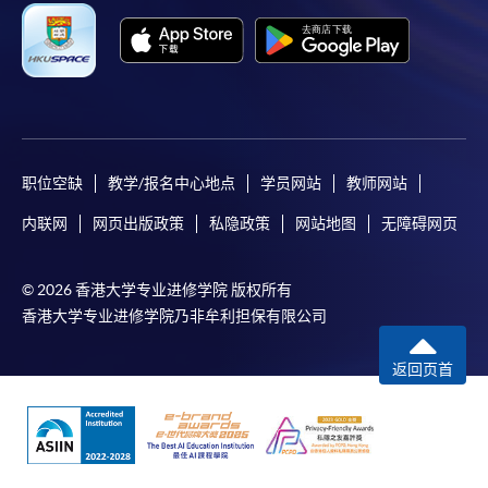
注意事项:
如报读课程将在五个工作天内开课，为免邮递延误报
名程序，建议申请人亲身到学院报名中心报名，并避
免使用支票付款。
职位空缺
教学/报名中心地点
学员网站
教师网站
内联网
网页出版政策
私隐政策
网站地图
无障碍网页
除由学院裁定的特殊情况（例如课程因报名人数不足
而取消）之外，一切已缴费用概不退还。如获学院批
准退还款项，以现金、易办事、微信支付、支付宝、
© 2026 香港大学专业进修学院 版权所有
香港大学专业进修学院乃非牟利担保有限公司
支票或缴费灵（只限网上付款）方式缴交之款项，将
以支票退款；以信用卡缴交之款项，退款将直接退还
返回页首
到支付款项时使用的信用卡户口。
除本学院网页所列明的学费外，个别课程或有其他额
外收费，详情请联络有关学科职员。
学费及学额不得转让他人。一经取录，学员不得转读