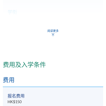
学衔
学员修毕课程，上课出席率达70%或以上，并通过评核
取得合格成绩，可按香港大学体制，经香港大学专业
阅读更多
进修学院获准颁授 「证书（单元：中药显微鉴定技术
训练）」。
费用及入学条件
详情
费用
本院教学中心
报名费用
HK$150