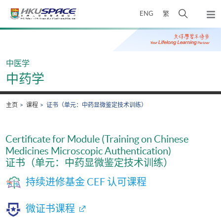
Skip
打
ENG
繁
to
弹
main
开
出
Main
content
搜
主
content
菜
寻
start
单
介
中医学
面
中药学
主页
课程
证书（单元：中药显微鉴定技术训练）
Certificate for Module (Training on Chinese
Medicines Microscopic Authentication)
证书（单元：中药显微鉴定技术训练）
持续进修基金 CEF 认可课程
微证书课程