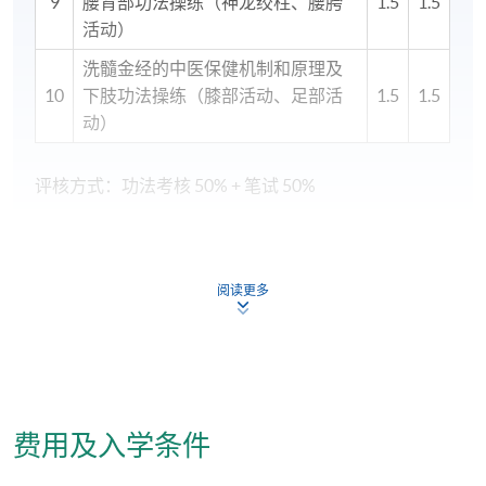
9
腰背部功法操练（神龙绞柱、腰胯
1.5
1.5
活动）
洗髓金经的中医保健机制和原理及
10
下肢功法操练（膝部活动、足部活
1.5
1.5
动）
评核方式：功法考核 50% + 笔试 50%
学员修毕课程，上课出席率达70%或以上，并通过评核
取得合格成绩，可按香港大学体制，经香港大学专业
阅读更多
进修学院颁授「证书(单元：道家养生气功之六字诀与
洗髓金经)」。
完成课程后，香港註册中医师学员可按实际上课时
数，获取不多于30分之中医持续进修学分。
费用及入学条件
报名代码
2455-CM099A