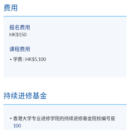
费用
现时接受报名
报名费用
日期 / 时间
HK$150
逢周一，7:00pm - 10:00pm
课程费用
学费 : HK$5,100
地点
北角城教学中心
持续进修基金
香港大学专业进修学院的持续进修基金院校编号是
100