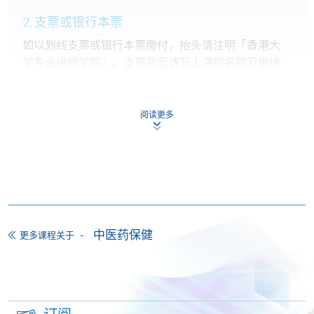
2. 支票或银行本票
如以划线支票或银行本票缴付，抬头请注明「香港大
学专业进修学院」。支票背面请写上课程名称及申请
人姓名。 阁下可：
阅读更多
亲临学院各报名中心递交划线支票、报名表格及有关
证明文件；
或可将上述文件一并寄交各报名中心，信封上请注明
「报读课程」，惟学院对邮递失误而遗失的支票及个
人资料概不负责。
3. VISA / Mastercard
中医药保健
更多课程关于
申请人可亲临学院任何一所报名中心，以 VISA 或
Mastercard（包括「香港大学专业进修学院
Mastercard卡」）缴付学费。香港大学专业进修学院
Mastercard卡持有人，如报读课程满港币2,000元，可