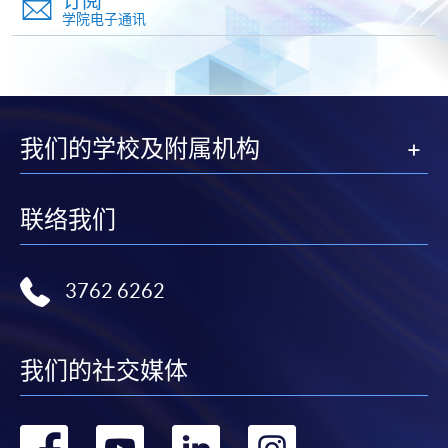
订阅
享有十个月免息分期付款优惠，惟课程申请人必须为
学院电子通讯
信用卡持有人。详情请向学院报名中心职员查询。
4. 网上缴费服务
大部份公开招生的课程（以先到先得形式报名）及个
别学历颁授课程提供网上报名/注册服务，申请人可在
我们的学校及附属机构
网上使用「缴费灵」（不适用於手机）、VISA或
Mastercard缴付有关课程的报名费或学费。除上述支
联络我们
付方式之外，如就读学历颁授课程设有网上服务，学
员亦可以微信支付（Online WeChat Pay）、支付宝
（Online Alipay）或转数快（FPS）缴付学费，详情请
3762 6262
参阅
报名办法 -
网上报名服务
。
注意事项:
我们的社交媒体
如报读课程将在五个工作天内开课，为免邮递延误报
转
转
转
转
名程序，建议申请人亲身到学院报名中心报名，并避