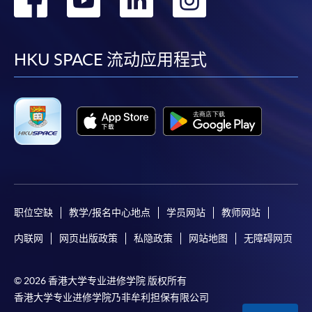
免使用支票付款。
到
到
到
到
除由学院裁定的特殊情况（例如课程因报名人数不足
facebook
youtube
linkedin
instag
HKU SPACE 流动应用程式
而取消）之外，一切已缴费用概不退还。如获学院批
准退还款项，以现金、易办事、微信支付、支付宝、
支票或缴费灵（只限网上付款）方式缴交之款项，将
以支票退款；以信用卡缴交之款项，退款将直接退还
到支付款项时使用的信用卡户口。
除本学院网页所列明的学费外，个别课程或有其他额
外收费，详情请联络有关学科职员。
学费及学额不得转让他人。一经取录，学员不得转读
职位空缺
教学/报名中心地点
学员网站
教师网站
其他课程，惟学院对特殊情况，可酌情处理。转读申
请一经批准，学员须缴付港币120元手续费。
内联网
网页出版政策
私隐政策
网站地图
无障碍网页
学院对邮递失误而遗失的支票或本票、付款收据或个
人资料，概不负责。
© 2026 香港大学专业进修学院 版权所有
若学员有意申请付款证明书，请把填妥之申请表、贴
香港大学专业进修学院乃非牟利担保有限公司
上足够邮资的回邮信封、连同划线支票交回本学院。