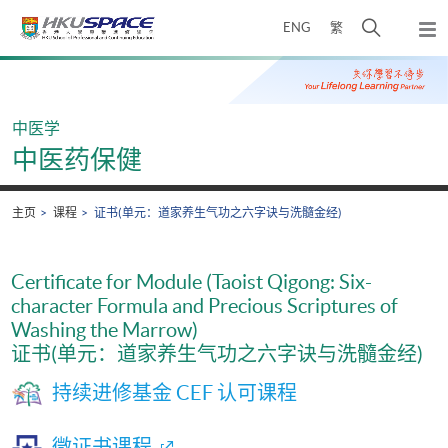
Skip
打
ENG
繁
to
弹
main
开
出
Main
content
搜
主
content
菜
寻
start
单
介
中医学
面
中医药保健
主页
课程
证书(单元：道家养生气功之六字诀与洗髓金经)
Certificate for Module (Taoist Qigong: Six-
character Formula and Precious Scriptures of
Washing the Marrow)
证书(单元：道家养生气功之六字诀与洗髓金经)
持续进修基金 CEF 认可课程
微证书课程