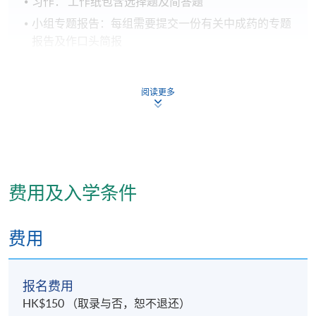
习作： 工作纸包含选择题及简答题
小组专题报告：每组需要提交一份有关中成药的专题
报告及作口头简报
学员修毕课程，上课出席率达70%以上，并通过评核取
阅读更多
得合格成绩，可按香港大学体制，经香港大学专业进
修学院获准颁授 「证书（单元：常用中成药知识与应
用）」。
费用及入学条件
完成课程后，学生应能够：
一. 述说中医药基本理论、常用中成药的概念和特点；
费用
二. 说明常用中成药的组方原则及识别常用剂型；
三. 分析中成药的选药原则及应用范围；
四. 解释中成药应用的注意事项。
报名费用
HK$150 （取录与否，恕不退还）