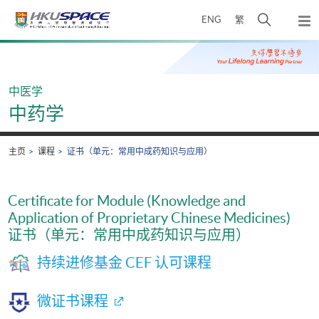
Skip
打
ENG
繁
to
弹
main
开
出
Main
content
搜
主
content
菜
寻
start
单
介
中医学
面
中药学
主页
课程
证书（单元：常用中成药知识与应用）
Certificate for Module (Knowledge and
Application of Proprietary Chinese Medicines)
证书（单元：常用中成药知识与应用）
持续进修基金 CEF 认可课程
微证书课程