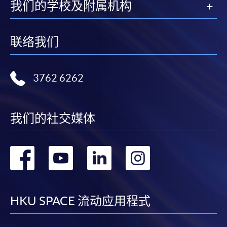
亲临学院各报名中心递交划线支票、报名表格及有关
我们的学校及附属机构
证明文件；
或可将上述文件一并寄交各报名中心，信封上请注明
联络我们
「报读课程」，惟学院对邮递失误而遗失的支票及个
人资料概不负责。
3762 6262
3. VISA / Mastercard
申请人可亲临学院任何一所报名中心，以 VISA 或
Mastercard（包括「香港大学专业进修学院
我们的社交媒体
Mastercard卡」）缴付学费。香港大学专业进修学院
Mastercard卡持有人，如报读课程满港币2,000元，可
享有十个月免息分期付款优惠，惟课程申请人必须为
转
转
转
转
信用卡持有人。详情请向学院报名中心职员查询。
到
到
到
到
4. 网上缴费服务
facebook
youtube
linkedin
instag
HKU SPACE 流动应用程式
大部份公开招生的课程（以先到先得形式报名）及个
别学历颁授课程提供网上报名/注册服务，申请人可在