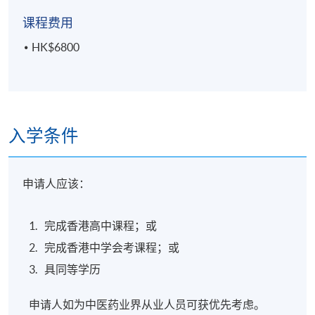
课程费用
报名代码
2445-CM098A
HK$6800
现时接受报名
日期 / 时间
入学条件
逢周六，2:30pm - 5:30pm
申请人应该：
地点
完成香港高中课程；或
本院教学中心
完成香港中学会考课程；或
具同等学历
申请人如为中医药业界从业人员可获优先考虑。