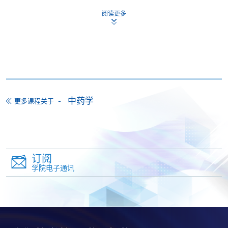
报名办法
阅读更多
本课程不设网上报名，申请人请带备相关学历证明的
正本及副本，亲临学院任何一所报名中心报名。如非
香港永久居民，请带备签证身份书的正本及副本。
付款方法
1. 现金、「易办事」（EPS）、微信支付
(WeChat Pay) 或支付宝(Alipay)
中药学
更多课程关于
申请人可亲临学院任何一所报名中心，以现金、「易
办事」、微信支付（WeChat Pay）或支付宝
（Alipay） 缴付学费。
2. 支票或银行本票
订阅
学院电子通讯
如以划线支票或银行本票缴付，抬头请注明「香港大
学专业进修学院」。支票背面请写上课程名称及申请
人姓名。 阁下可：