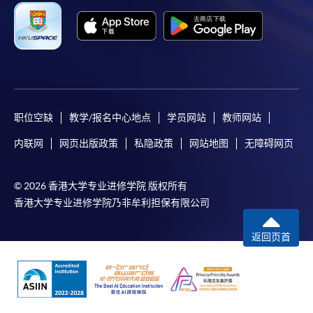
网上使用「缴费灵」（不适用於手机）、VISA或
Mastercard缴付有关课程的报名费或学费。除上述支
付方式之外，如就读学历颁授课程设有网上服务，学
员亦可以微信支付（Online WeChat Pay）、支付宝
（Online Alipay）或转数快（FPS）缴付学费，详情请
参阅
报名办法 -
网上报名服务
。
职位空缺
教学/报名中心地点
学员网站
教师网站
注意事项:
内联网
网页出版政策
私隐政策
网站地图
无障碍网页
如报读课程将在五个工作天内开课，为免邮递延误报
© 2026 香港大学专业进修学院 版权所有
名程序，建议申请人亲身到学院报名中心报名，并避
香港大学专业进修学院乃非牟利担保有限公司
免使用支票付款。
返回页首
除由学院裁定的特殊情况（例如课程因报名人数不足
而取消）之外，一切已缴费用概不退还。如获学院批
准退还款项，以现金、易办事、微信支付、支付宝、
支票或缴费灵（只限网上付款）方式缴交之款项，将
以支票退款；以信用卡缴交之款项，退款将直接退还