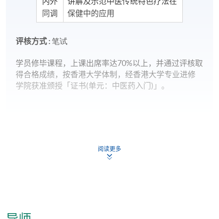
内外
讲解及示范中医传统特色疗法在
同调
保健中的应用
评核方式 :
笔试
学员修毕课程，上课出席率达
70%
以上，并通过评核取
得合格成绩，按香港大学体制，经香港大学专业进修
学院获准颁授「证书
(
单元：中医药入门
)
」。
阅读更多
报名代码
2480-CM070A
现时接受报名
日期 / 时间
导师