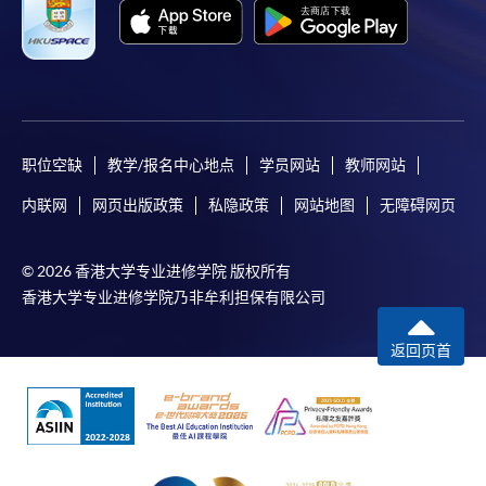
其他课程，惟学院对特殊情况，可酌情处理。转读申
请一经批准，学员须缴付港币120元手续费。
学院对邮递失误而遗失的支票或本票、付款收据或个
人资料，概不负责。
若学员有意申请付款证明书，请把填妥之申请表、贴
上足够邮资的回邮信封、连同划线支票交回本学院。
职位空缺
教学/报名中心地点
学员网站
教师网站
每张收据申请费用为港币30 元。支票抬头注明「香
港大学专业进修学院」。
内联网
网页出版政策
私隐政策
网站地图
无障碍网页
© 2026 香港大学专业进修学院 版权所有
香港大学专业进修学院乃非牟利担保有限公司
返回页首