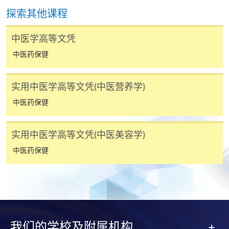
3. VISA / Mastercard
探索其他课程
申请人可亲临学院任何一所报名中心，以 VISA 或
中医学高等文凭
Mastercard（包括「香港大学专业进修学院
Mastercard卡」）缴付学费。香港大学专业进修学院
中医药保健
Mastercard卡持有人，如报读课程满港币2,000元，可
享有十个月免息分期付款优惠，惟课程申请人必须为
实用中医学高等文凭(中医营养学)
信用卡持有人。详情请向学院报名中心职员查询。
中医药保健
4. 网上缴费服务
大部份公开招生的课程（以先到先得形式报名）及个
实用中医学高等文凭(中医美容学)
别学历颁授课程提供网上报名/注册服务，申请人可在
中医药保健
网上使用「缴费灵」（不适用於手机）、VISA或
Mastercard缴付有关课程的报名费或学费。除上述支
付方式之外，如就读学历颁授课程设有网上服务，学
员亦可以微信支付（Online WeChat Pay）、支付宝
（Online Alipay）或转数快（FPS）缴付学费，详情请
参阅
报名办法 -
网上报名服务
。
我们的学校及附属机构