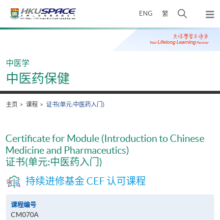
Skip
打
ENG
繁
to
弹
main
开
出
Main
content
搜
主
content
菜
寻
start
单
介
中医学
面
中医药保健
主页
课程
证书(单元:中医药入门)
Certificate for Module (Introduction to Chinese
Medicine and Pharmaceutics)
证书(单元:中医药入门)
持续进修基金 CEF 认可课程
课程编号
CM070A