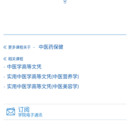
1. 现金、「易办事」（EPS）、微信支付
(WeChat Pay) 或支付宝(Alipay)
申请人可亲临学院任何一所报名中心，以现金、「易
办事」、微信支付（WeChat Pay）或支付宝
（Alipay） 缴付学费。
中医药保健
更多课程关于
2. 支票或银行本票
相关课程
如以划线支票或银行本票缴付，抬头请注明「香港大
中医学高等文凭
学专业进修学院」。支票背面请写上课程名称及申请
人姓名。 阁下可：
实用中医学高等文凭(中医营养学)
实用中医学高等文凭(中医美容学)
亲临学院各报名中心递交划线支票、报名表格及有关
证明文件；
或可将上述文件一并寄交各报名中心，信封上请注明
订阅
学院电子通讯
「报读课程」，惟学院对邮递失误而遗失的支票及个
人资料概不负责。