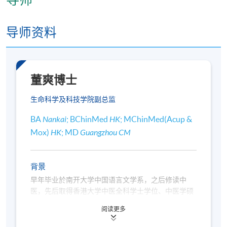
逢周四，7:00pm - 10:00pm
修业期
导师资料
讲授：30小时
地点
董爽博士
待定
生命科学及科技学院副总监
BA
Nankai
; BChinMed
HK
; MChinMed(Acup &
Mox)
HK
; MD
Guangzhou CM
背景
早年毕业於南开大学中国语言文学系，之后修读中
医，先后取得香港大学中医全科学士学位、中医学硕
士（针灸学）学位及广州中医药大学医学博士（中医
阅读更多
妇科）学位，为香港注册中医师。曾於医管局辖下诊
所担任中医师，加入中医药学学部后，参与门诊及中