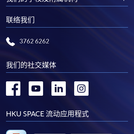
注意事项:
联络我们
如报读课程将在五个工作天内开课，为免邮递延误报
名程序，建议申请人亲身到学院报名中心报名，并避
3762 6262
免使用支票付款。
除由学院裁定的特殊情况（例如课程因报名人数不足
我们的社交媒体
而取消）之外，一切已缴费用概不退还。如获学院批
准退还款项，以现金、易办事、微信支付、支付宝、
转
转
转
转
支票或缴费灵（只限网上付款）方式缴交之款项，将
以支票退款；以信用卡缴交之款项，退款将直接退还
到
到
到
到
到支付款项时使用的信用卡户口。
除本学院网页所列明的学费外，个别课程或有其他额
facebook
youtube
linkedin
instag
HKU SPACE 流动应用程式
外收费，详情请联络有关学科职员。
学费及学额不得转让他人。一经取录，学员不得转读