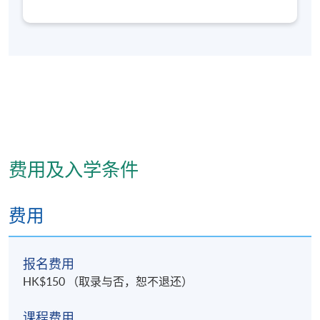
医药课程的设计和教学工作，致力开发中医专科深造
课程及科普养生课程。并曾设计参与中港围绝经期妇
女体质与围绝经期综合症证候调查，擅长中医体质与
证候的研究，对运用中医药及针灸方法治疗痛症、中
风后遗症、肥胖病及常见妇科、内科疾病有一定心
得。目前主要负责中医教学及课程统筹工作。
费用及入学条件
费用
报名费用
HK$150 （取录与否，恕不退还）
课程费用