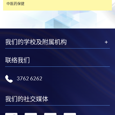
支票或缴费灵（只限网上付款）方式缴交之款项，将
中医药保健
以支票退款；以信用卡缴交之款项，退款将直接退还
到支付款项时使用的信用卡户口。
除本学院网页所列明的学费外，个别课程或有其他额
外收费，详情请联络有关学科职员。
学费及学额不得转让他人。一经取录，学员不得转读
我们的学校及附属机构
其他课程，惟学院对特殊情况，可酌情处理。转读申
请一经批准，学员须缴付港币120元手续费。
学院对邮递失误而遗失的支票或本票、付款收据或个
联络我们
人资料，概不负责。
若学员有意申请付款证明书，请把填妥之申请表、贴
3762 6262
上足够邮资的回邮信封、连同划线支票交回本学院。
每张收据申请费用为港币30 元。支票抬头注明「香
港大学专业进修学院」。
我们的社交媒体