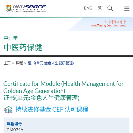
Skip
打
ENG
繁
to
弹
main
开
出
Main
content
搜
主
content
菜
寻
start
单
介
中医学
面
中医药保健
主页
课程
证书(单元:金色人生健康管理)
Certificate for Module (Health Management for
Golden Age Generation)
证书(单元:金色人生健康管理)
持续进修基金 CEF 认可课程
课程编号
CM074A