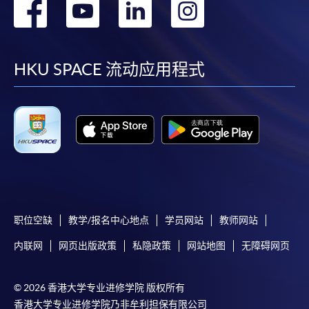
转
转
转
转
到
到
到
到
facebook
youtube
linkedin
instag
HKU SPACE 流动应用程式
职位空缺
教学/报名中心地点
学员网站
教师网站
内联网
网页出版政策
私隐政策
网站地图
无障碍网页
© 2026 香港大学专业进修学院 版权所有
香港大学专业进修学院乃非牟利担保有限公司