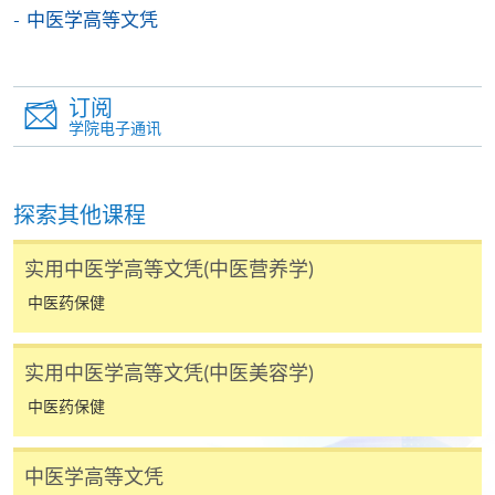
别学历颁授课程提供网上报名/注册服务，申请人可在
中医学高等文凭
网上使用「缴费灵」（不适用於手机）、VISA或
Mastercard缴付有关课程的报名费或学费。除上述支
付方式之外，如就读学历颁授课程设有网上服务，学
订阅
员亦可以微信支付（Online WeChat Pay）、支付宝
学院电子通讯
（Online Alipay）或转数快（FPS）缴付学费，详情请
参阅
报名办法 -
网上报名服务
。
探索其他课程
注意事项:
实用中医学高等文凭(中医营养学)
中医药保健
如报读课程将在五个工作天内开课，为免邮递延误报
名程序，建议申请人亲身到学院报名中心报名，并避
免使用支票付款。
实用中医学高等文凭(中医美容学)
中医药保健
除由学院裁定的特殊情况（例如课程因报名人数不足
而取消）之外，一切已缴费用概不退还。如获学院批
中医学高等文凭
准退还款项，以现金、易办事、微信支付、支付宝、