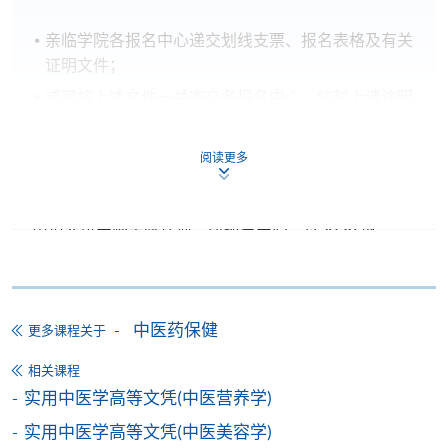
亲临学院各报名中心递交划线支票、报名表格及有关
证明文件；
或可将上述文件一并寄交各报名中心，信封上请注明
「报读课程」，惟学院对邮递失误而遗失的支票及个
人资料概不负责。
阅读更多
3. VISA / Mastercard
申请人可亲临学院任何一所报名中心，以 VISA 或
Mastercard（包括「香港大学专业进修学院
Mastercard卡」）缴付学费。香港大学专业进修学院
Mastercard卡持有人，如报读课程满港币2,000元，可
享有十个月免息分期付款优惠，惟课程申请人必须为
中医药保健
更多课程关于
信用卡持有人。详情请向学院报名中心职员查询。
相关课程
实用中医学高等文凭(中医营养学)
4. 网上缴费服务
实用中医学高等文凭(中医美容学)
大部份公开招生的课程（以先到先得形式报名）及个