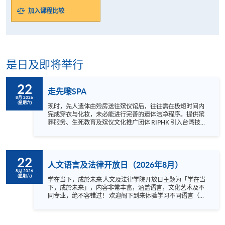
加入课程比较
是日及即将举行
22
走先嚟SPA
8月 2026
(星期六)
现时，先人遗体由殓房送往殡仪馆后，往往需在极短时间内
完成穿衣与化妆，未必能进行完善的遗体洁净程序。提供殡
葬服务、生死教育及殡仪文化推广团体 RIPHK 引入台湾技
术，并结合香港本地丧礼流程，发展出遗体护理服务。本讲
座将透过示范与讲解，介绍该服务在本地的应用，并阐述其
如何让先人更体面地离开。 语言: 粤语
22
人文语言及法律开放日（2026年8月）
8月 2026
(星期六)
学在当下，成於未来 人文及法律学院开放日主题为「学在当
下，成於未来」，内容非常丰富，涵盖语言，文化艺术及不
同专业，绝不容错过！ 欢迎阁下到来体验学习不同语言（包
括英、法、德、西班牙、阿拉伯、日、韩和泰语）的乐趣，
参与相关讲座。不同行业的专业人士亦会出席分享他们的专
业知识和经验，对有志成为律师、建筑师、物业管理从业员