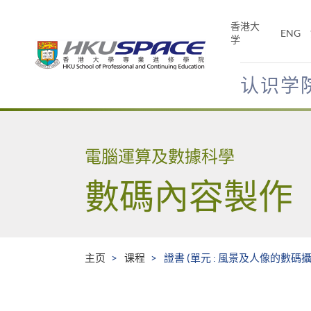
Skip
to
香港大
ENG
main
学
content
认识学
Main
content
start
電腦運算及數據科學
數碼內容製作
主页
课程
證書 (單元 : 風景及人像的數碼攝