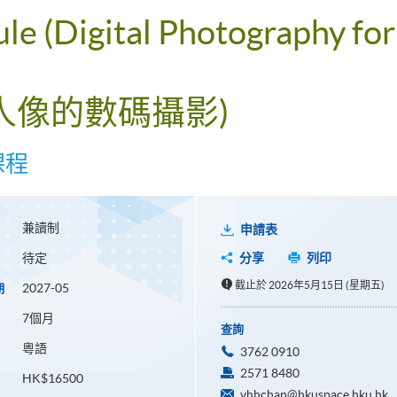
ule (Digital Photography fo
及人像的數碼攝影)
課程
兼讀制
申請表
待定
分享
列印
截止於 2026年5月15日 (星期五)
2027-05
期
7個月
查詢
粵語
3762 0910
2571 8480
HK$16500
vhhchan@hkuspace.hku.hk