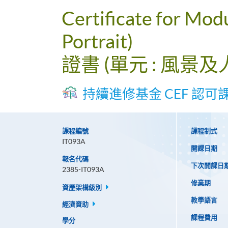
Certificate for Mod
Portrait)
證書 (單元 : 風景
持續進修基金 CEF 認可
課程編號
課程制式
IT093A
開課日期
報名代碼
下次開課日
2385-IT093A
修業期
資歷架構級別
教學語言
經濟資助
課程費用
學分