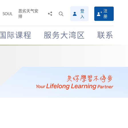
恶劣天气安
登
注
分
打
SOUL
排
册
入
享
开
至
搜
寻
国际课程
服务大湾区
联系
介
面