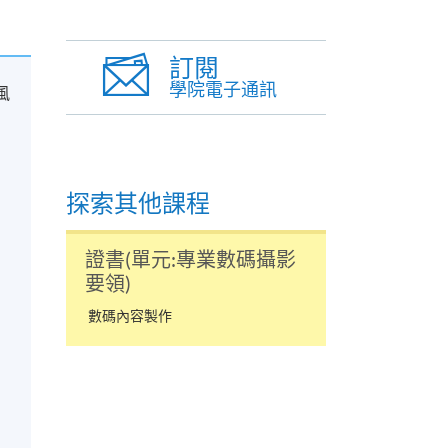
訂閱
學院電子通訊
風
探索其他課程
證書(單元:專業數碼攝影
要領)
數碼內容製作