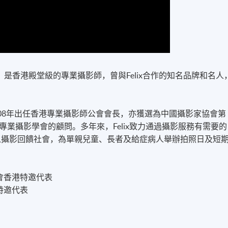
二十年，是香港殿堂級的專業攝影師，曾與Felix合作的知名品牌和名人
-2008年出任香港專業攝影師公會會長，亦獲選為中國攝影家協會第
業攝影學會的顧問。多年來，Felix致力通過攝影服務有需要的
，以攝影回饋社會，為單親兒童、長者及給症病人舉辦拍照日及短
會香港特邀代表
特邀代表