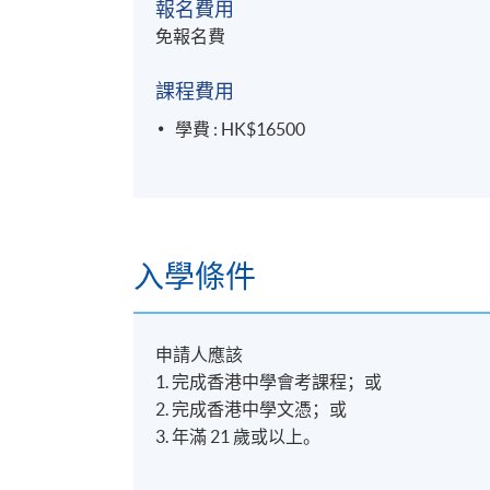
報名費用
學生作品
免報名費
https://www.felixso.com/elite-class/#course
HKU SPACE I Photography (@hkuspace.photo
課程費用
https://www.facebook.com/profile.php?id
學費 : HK$16500
詳情
入學條件
課程大綱
申請人應該
1. 完成香港中學會考課程；或
數碼攝影概念及技術
2. 完成香港中學文憑；或
- 環境，光線及鏡頭視覺之關係
3. 年滿 21 歲或以上。
- 使用數碼拍攝工具的正確方式及態度
- 曝光鐵三角之配合及運用