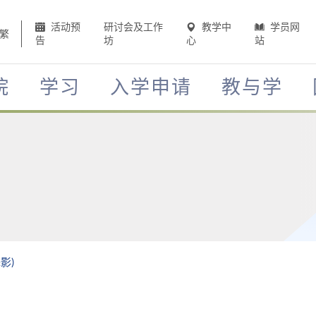
活动预
研讨会及工作
教学中
学员网
繁
告
坊
心
站
院
学习
入学申请
教与学
影)