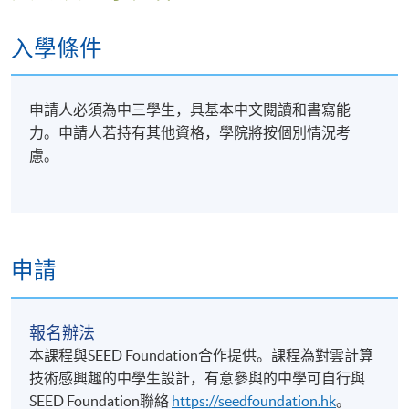
11. 雲計算成本管理
入學條件
費⽤估算
系統通知
申請人必須為中三學生，具基本中文閱讀和書寫能
12. 軟件開發及運營的配合(DevOps)
力。申請人若持有其他資格，學院將按個別情況考
什麼是DevOps？
慮。
軟件開發⼯具
評核
包括三份小測驗(60%) 及兩份實驗工作紙(40%)
申請
學銜
按香港大學體制，經香港大學專業進修學院頒授「證
報名辦法
書 (單元 : 雲計算元素)」予成功畢業的同學（出席率達
本課程與SEED Foundation合作提供。課程為對雲計算
70%或以上及於評核課業中取得合格成績）。
技術感興趣的中學生設計，有意參與的中學可自行與
SEED Foundation聯絡
https://seedfoundation.hk
。