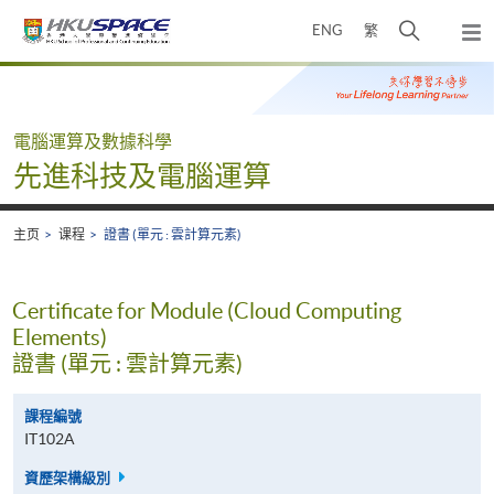
Skip
打
ENG
繁
to
弹
main
开
出
Main
content
搜
主
content
菜
寻
start
单
介
電腦運算及數據科學
面
先進科技及電腦運算
主页
课程
證書 (單元 : 雲計算元素)
Certificate for Module (Cloud Computing
Elements)
證書 (單元 : 雲計算元素)
課程編號
IT102A
資歷架構級別