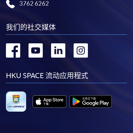
3762 6262
我们的社交媒体
转
转
转
转
到
到
到
到
facebook
youtube
linkedin
instag
HKU SPACE 流动应用程式