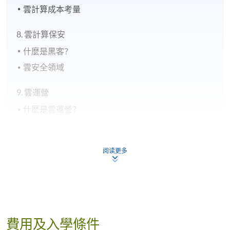
雲計算成本考量
8. 雲計算保安
什麼是黑客？
雲安全領域
9. 雲運營
什麼是雲運營？
連續運⾏/零停機時間
冗餘
阅读更多
可擴展性
10. 雲運營的工作角色
雲⾓⾊和所需技能
雲⾝份
費用及入學條件