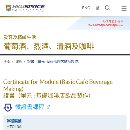
Skip
打
ENG
繁
to
弹
main
开
出
Main
content
搜
主
content
菜
寻
start
单
介
款客及精緻生活
面
葡萄酒、烈酒、清酒及咖啡
主页
课程
證書（單元 : 基礎咖啡店飲品製作）
Certificate for Module (Basic Café Beverage
Making)
證書（單元 : 基礎咖啡店飲品製作）
微證書課程
課程編號
HT043A