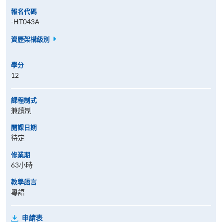
報名代碼
-HT043A
資歷架構級別
學分
12
課程制式
兼讀制
開課日期
待定
修業期
63小時
教學語言
粵語
申請表