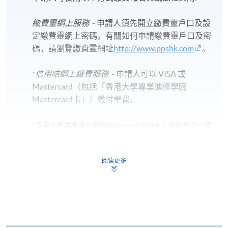
繳費靈網上服務
- 申請人須先開立繳費靈戶口及設
定繳費靈網上密碼。有關如何申請繳費靈戶口及密
碼，請瀏覽繳費靈網址
http://www.ppshk.com
。
*信用咭網上繳費服務
- 申請人可以 VISA 或
Mastercard（包括「香港大學專業進修學院
Mastercard卡」）繳付學費。
*香港大學專業進修學院Mastercard卡
持有人如欲享用十個
月免息分期付款優惠，必須親臨本學院設有報名服務的教
學中心作付款安排。
阅读更多
如欲了解如何於網上報讀新課程及繳費，請瀏覽網上
申請/報讀指南 :
-
短期課程