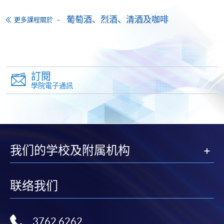
-
個別學歷頒授課程
葡萄酒、烈酒、清酒及咖啡
更多課程關於
報讀同一學歷頒授課程內其他單元
個別課程為須報讀同一學歷頒授課程及其他單元或繳
訂閱
交下期學費的學員，提供網上服務，如學員就讀的課
學院電子通訊
程設有此服務，課程負責人會通知學員有關程序。
網上支付可通過「繳費靈」(PPS) (不適用於手機)、
VISA 或 Mastercard、「微信支付」(Online WeChat
Pay) 、「支付寶」(Online Alipay) 或 「轉數快」(FPS)
我们的学校及附属机构
繳付學費。
联络我们
親身報名/郵遞
3762 6262