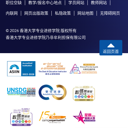
职位空缺
教学/报名中心地点
学员网站
教师网站
内联网
网页出版政策
私隐政策
网站地图
无障碍网页
課程負責人會為學員送上「註冊及學費通知」
(「通知」)，請填妥有關「通知」，並親往報名中
心或以郵遞方式，遞交「通知」及繳交所需費用。
© 2026 香港大学专业进修学院 版权所有
香港大学专业进修学院乃非牟利担保有限公司
有關繳費詳情，請參閱
付款方法
。如對報名程序有任
何疑問，請詳閱個別課程資料，或聯絡有關課程負責
返回页首
人或報名中心。
課程/科目報名注意事項:
選用網上報名服務必須在已接駁互聯網及支援
JavaScript程式瀏覽器的電腦上進行。建議選用
Google Chrome瀏覽器。
申請人不應閒置申請超過10分鐘。否則，申請人
必須重新開始整個申請程序。
網上報名只支援「提早報讀優惠」。如需享用其他