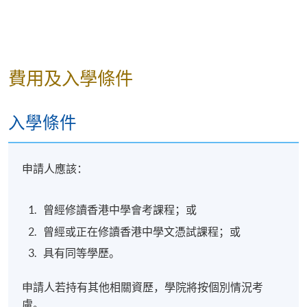
製作無酒精飲品的技巧
費用及入學條件
評核
評核類別
內容
比重
入學條件
持續評估
選擇題及短答題（1小時）
40%
期終實務評
沖製技能（學員需沖製咖啡及
60%
申請人應該：
估
三款無酒精飲品）（1小時）
合共
100%
曾經修讀香港中學會考課程；或
曾經或正在修讀香港中學文憑試課程；或
學銜
具有同等學歷。
學員符合70%或以上的出席率，考核合格後，將可按
香港大學體制，經香港大學專業進修學院頒授「證書
申請人若持有其他相關資歷，學院將按個別情況考
(單元 : 基礎咖啡店飲品製作)」。
慮。