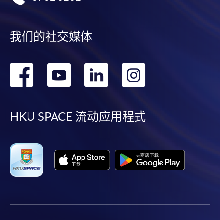
報讀新課程
凡以「先到先得」為取錄方式的課程，請填妥
我们的社交媒体
SF26報名表，親往
報名中心
或以郵遞方式連同學
費以及所需證明文件呈交。
转
转
转
转
[
下載報名表SF26
]
到
到
到
到
申請學歷頒授及專業課程可能需要其他資料，報名
facebook
youtube
linkedin
instag
HKU SPACE 流动应用程式
表可向報名中心或有關課程負責人索取。填妥申請
表格後，請連同報名費/學費以及所需證明文件親
往報名中心或以郵遞方式遞交。
報讀同一學歷頒授課程內其他單元
​學院為學歷頒授課程特設「註冊及學費通知」，適
用於一般學歷頒授課程。