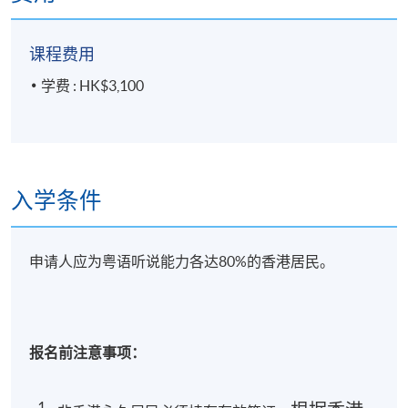
音系统，包括掌握地道发音技巧，并能运用广东话
进行上述生活内容的交流。
课程费用
学费 : HK$3,100
免责声明：
本课程并非资历认可课程，亦非政府资助项目。完
成课程不获颁授学历证书，且不提供退款。学员出
席率达70%或以上，将获颁发
修读证明书（
SA
）
作
为出席证明。
入学条件
申请人应为粤语听说能力各达80%的香港居民。
廣東話速成班（高班)
报名代码
2445-2991NW
开课日期
2026年9月5日 (星期六)
报名前注意事项：
时间
10:00 a.m. – 1:00 p.m.
地点
港島東分校（北角英皇道494號）