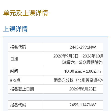
常见各
驶
种意外
五
得
单元及上课详情
万
老师会适时播放短片和粤
＊报警
年
语歌曲，提升学员聆听能
与求助
船
力及增添课堂趣味。
上课详情
＊香港
喺
教育制
香
报名代码
2445-2991NW
度
港
六
地
＊进修
2026年9月5日－2026年10月31
日期
读
增值与
​(逢周六，公众假期除外)
书
兴趣班
时间
10:00 a
.
m. – 1:00 p.m.
＊香港
文
#地点
港岛东分校（北角英皇道494号
的表演
娱
报名截止日期
2026年8月23日
场地
盛
七
事
＊各类
在
文娱盛
报名代码
2455-1147NW
香
事与活