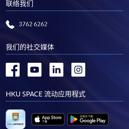
别学历颁授课程提供网上报名/注册服务，申请人可在
联络我们
网上使用「缴费灵」（不适用於手机）、VISA或
Mastercard缴付有关课程的报名费或学费。除上述支
付方式之外，如就读学历颁授课程设有网上服务，学
3762 6262
员亦可以微信支付（Online WeChat Pay）、支付宝
（Online Alipay）或转数快（FPS）缴付学费，详情请
参阅
报名办法 -
网上报名服务
。
我们的社交媒体
注意事项:
转
转
转
转
到
到
到
到
如报读课程将在五个工作天内开课，为免邮递延误报
名程序，建议申请人亲身到学院报名中心报名，并避
facebook
youtube
linkedin
instag
HKU SPACE 流动应用程式
免使用支票付款。
除由学院裁定的特殊情况（例如课程因报名人数不足
而取消）之外，一切已缴费用概不退还。如获学院批
准退还款项，以现金、易办事、微信支付、支付宝、