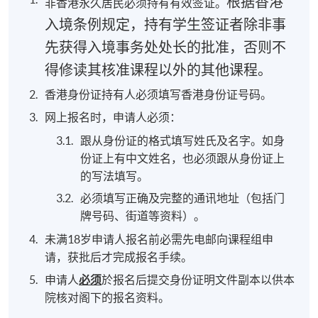
根据香港
非香港永久居民必须持有有效签证。
现时接受报名
入境条例规定，持有学生签证者除非事
先获得入境事务处处长的批准，否则不
廣東話速成班（高班)
得修读其核准课程以外的其他课程。
报名代码
2455-1147NW
香港身份证持有人必须填写香港身份证号码。
开课日期
2026年11月28日 (星期六)
网上报名时，申请人必须：
时间
10:00 a.m. – 1:00 p.m.
地点
港島東分校（北角英皇道494號）
跟从身份证的格式填写姓氏及名字。如身
份证上有中文姓名，也必须跟从身份证上
现时接受报名
的写法填写。
必须填写正确及完整的通讯地址（包括门
修业期
牌号码、街道等资料）。
未满18岁申请人报名前必需先电邮向课程组申
8 讲
请，获批后才完成报名手续。
每讲3小时
申请人
必须
於报名后提交身份证明文件副本以供本
院核对阁下的报名资料。