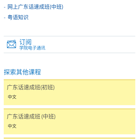
申请
网上广东话速成班(中班)
粤语知识
申请表
下载申请表
订阅
报名办法
学院电子通讯
付款方法
1. 现金、「易办事」（EPS）、微信支付
(WeChat Pay) 或支付宝(Alipay)
探索其他课程
申请人可亲临学院任何一所报名中心，以现金、「易
办事」、微信支付（WeChat Pay）或支付宝
广东话速成班(初班)
（Alipay） 缴付学费。
中文
2. 支票或银行本票
如以划线支票或银行本票缴付，抬头请注明「香港大
广东话速成班 (中班)
学专业进修学院」。支票背面请写上课程名称及申请
中文
人姓名。 阁下可：