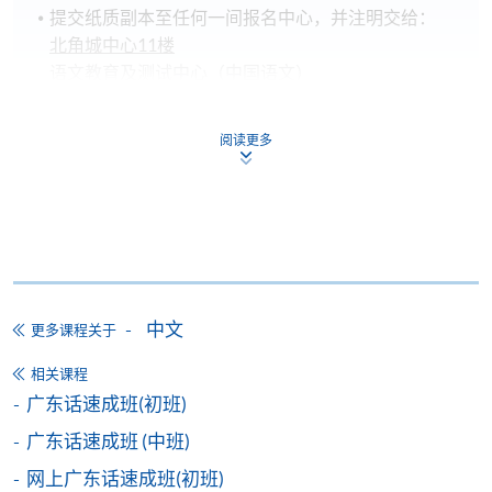
提交纸质副本至任何一间报名中心，并注明交给：
北角城中心
11
楼
语文教育及测试中心（中国语文）
6. 如成功开课，已报名人士将於
开课前一星期
收到电
阅读更多
邮通知。
广东话速成班各级入学水平参考：
初班：粤语听説能力零基础。
中班：粤语听説能力各达50%。
中文
更多课程关于
高班：粤语听説能力达80%。説话时，能以完整句子
表达概念。
相关课程
广东话速成班(初班)
广东话速成班 (中班)
网上广东话速成班(初班)