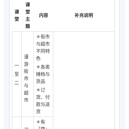
课
课
堂
内容
补充说明
堂
主
题
＊街市
与超市
不同特
漫
色
游
一
＊各类
街
至
摊档与
市
货品
二
与
＊订
超
货、付
市
款与送
货
＊有
「营」