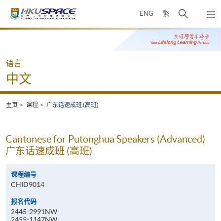
Skip
打
ENG
繁
to
弹
main
开
出
Main
content
搜
主
content
菜
寻
start
单
介
语言
面
中文
主页
课程
广东话速成班 (高班)
Cantonese for Putonghua Speakers (Advanced)
广东话速成班 (高班)
课程编号
CHID9014
报名代码
2445-2991NW
2455-1147NW