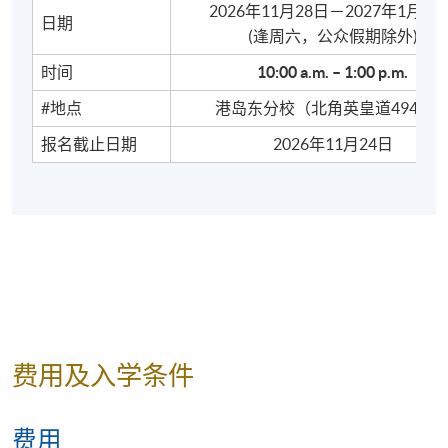
2026年11月28日－2027年1月23
港
动
日期
​(逢周六，公众假期除外)
小
＊课程
时间
10:00 a
.
m. – 1:00 p.m.
测
复习与
试
#地点
港岛东分校（北角英皇道494号
总结
大
八
报名截止日期
2026年11月24日
＊听说
挑
评估考
战
考你
授课教师：
本院兼职教师
教学材料
：由任课老师自行编撰，内容均以粤拼
费用及入学条件
(Jyutping)标音。
费用
学习成果
：完成课程后，学员应能精准运用粤语语