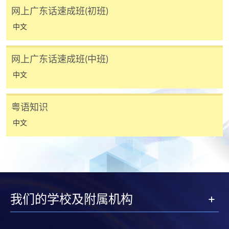
网上广东话速成班(初班)
亲临学院各报名中心递交划线支票、报名表格及有关
中文
证明文件；
或可将上述文件一并寄交各报名中心，信封上请注明
「报读课程」，惟学院对邮递失误而遗失的支票及个
网上广东话速成班(中班)
人资料概不负责。
中文
3. VISA / Mastercard
粤语知识
申请人可亲临学院任何一所报名中心，以 VISA 或
中文
Mastercard（包括「香港大学专业进修学院
Mastercard卡」）缴付学费。香港大学专业进修学院
Mastercard卡持有人，如报读课程满港币2,000元，可
享有十个月免息分期付款优惠，惟课程申请人必须为
信用卡持有人。详情请向学院报名中心职员查询。
我们的学校及附属机构
4. 网上缴费服务
大部份公开招生的课程（以先到先得形式报名）及个