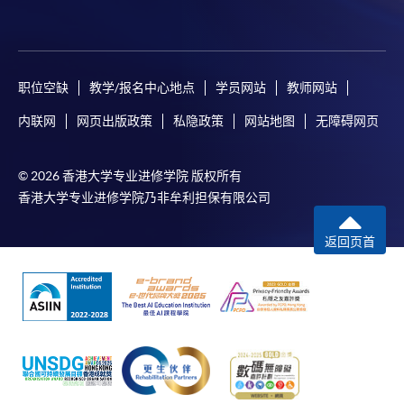
支票或缴费灵（只限网上付款）方式缴交之款项，将
以支票退款；以信用卡缴交之款项，退款将直接退还
到支付款项时使用的信用卡户口。
除本学院网页所列明的学费外，个别课程或有其他额
职位空缺
教学/报名中心地点
学员网站
教师网站
外收费，详情请联络有关学科职员。
内联网
网页出版政策
私隐政策
网站地图
无障碍网页
学费及学额不得转让他人。一经取录，学员不得转读
其他课程，惟学院对特殊情况，可酌情处理。转读申
请一经批准，学员须缴付港币120元手续费。
© 2026 香港大学专业进修学院 版权所有
香港大学专业进修学院乃非牟利担保有限公司
学院对邮递失误而遗失的支票或本票、付款收据或个
人资料，概不负责。
返回页首
若学员有意申请付款证明书，请把填妥之申请表、贴
上足够邮资的回邮信封、连同划线支票交回本学院。
每张收据申请费用为港币30 元。支票抬头注明「香
港大学专业进修学院」。