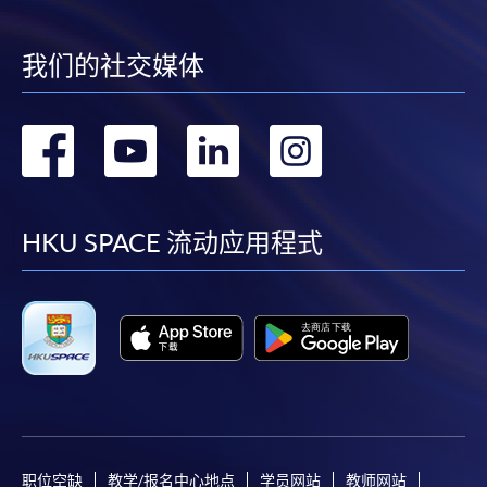
我们的社交媒体
转
转
转
转
到
到
到
到
facebook
youtube
linkedin
instag
HKU SPACE 流动应用程式
职位空缺
教学/报名中心地点
学员网站
教师网站