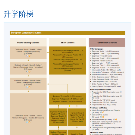
不论亲身报名或网上报名，请务必
核实清楚课程报
名代码，上课时间及地点
后才报名；若发现报错班
升学阶梯
别，请立刻通知本校。
若您於开课前一星期内报名，请立刻联系本部门以
作跟进
。除课程资料更改外，本院将不会另发上课
通知，学员须按时到指定地点上课。
开课前约一星期，学员会收到一封电子邮件，其中
包含详细的课程安排
，所有课程材料将在第一堂课
提供。学生应按照指定的时间和地点参加第一次课
程，除非对公告的细节有所更改。
若因报读人数不足而取消课程，本院将安排退款；
但在其他情况下，则
不设退款，学员也不能转至其
他班别或课程
。
若个别学员缺席，本院将不提供补课或其他安排。
修业期
10 讲