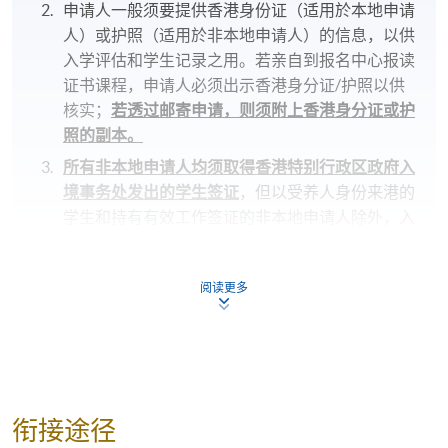
申请人一般须要提供香港身份证（适用於本地申请
人）或护照（适用於非本地申请人）的信息，以供
入学评估和学生记录之用。若亲自到报名中心报读
证书课程，申请人必须出示香港身分证/护照以供
核实；
若透过邮寄申请，则须附上香港身分证或护
照的副本。
所有非本地申请人均须取得香港特别行政区政府入
境事务处发出的学生签证
，但以受养人身份来港的
学生和持有有效工作签证的非本地申请人除外，入
学条件细则请见：
https://hkuspace.hku.hk/cht/admission/how-to-
阅读更多
apply/entry-requirements/
若您於网上报读课程，完成付款手续后，报名方获
接纳及确认。「付款确认通知」会於完成付款手续
后，自动由电脑发送至阁下之电邮地址，
请保留有
关之通知电邮，并自行到各区报名中心向职员索取
正式收据
；
衔接途径