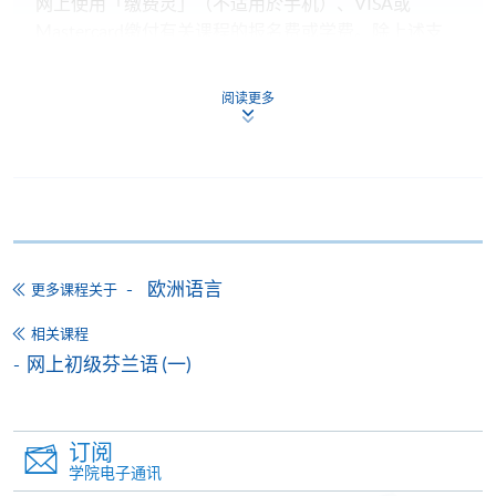
网上使用「缴费灵」（不适用於手机）、VISA或
Mastercard缴付有关课程的报名费或学费。除上述支
付方式之外，如就读学历颁授课程设有网上服务，学
员亦可以微信支付（Online WeChat Pay）、支付宝
阅读更多
（Online Alipay）或转数快（FPS）缴付学费，详情请
参阅
报名办法 -
网上报名服务
。
注意事项:
如报读课程将在五个工作天内开课，为免邮递延误报
欧洲语言
更多课程关于
名程序，建议申请人亲身到学院报名中心报名，并避
免使用支票付款。
相关课程
网上初级芬兰语 (一)
除由学院裁定的特殊情况（例如课程因报名人数不足
而取消）之外，一切已缴费用概不退还。如获学院批
准退还款项，以现金、易办事、微信支付、支付宝、
订阅
支票或缴费灵（只限网上付款）方式缴交之款项，将
学院电子通讯