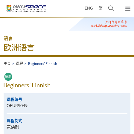
Skip
打
ENG
繁
to
弹
main
开
出
Main
content
搜
主
content
菜
寻
start
单
介
语言
面
欧洲语言
主页
课程
Beginners’ Finnish
Beginners’ Finnish
课程编号
OEUR9049
课程制式
兼读制