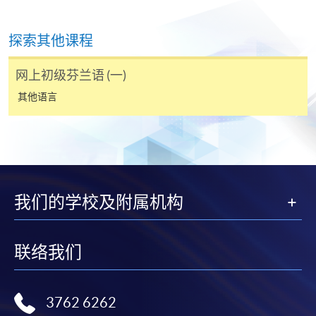
以支票退款；以信用卡缴交之款项，退款将直接退还
到支付款项时使用的信用卡户口。
探索其他课程
除本学院网页所列明的学费外，个别课程或有其他额
外收费，详情请联络有关学科职员。
网上初级芬兰语 (一)
学费及学额不得转让他人。一经取录，学员不得转读
其他语言
其他课程，惟学院对特殊情况，可酌情处理。转读申
请一经批准，学员须缴付港币120元手续费。
学院对邮递失误而遗失的支票或本票、付款收据或个
人资料，概不负责。
若学员有意申请付款证明书，请把填妥之申请表、贴
上足够邮资的回邮信封、连同划线支票交回本学院。
我们的学校及附属机构
每张收据申请费用为港币30 元。支票抬头注明「香
港大学专业进修学院」。
联络我们
3762 6262