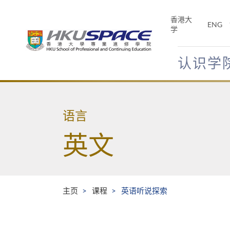
Skip
to
香港大
ENG
main
学
content
认识学
Main
content
start
语言
英文
主页
课程
英语听说探索