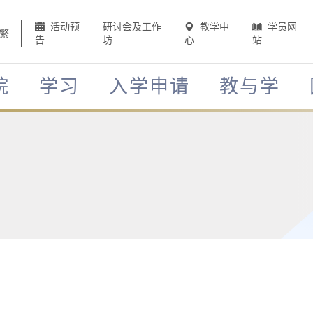
活动预
研讨会及工作
教学中
学员网
繁
告
坊
心
站
院
学习
入学申请
教与学