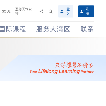
恶劣天气安
登
注
分
打
SOUL
排
册
入
享
开
至
搜
寻
国际课程
服务大湾区
联系
介
面