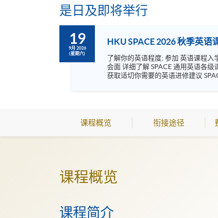
是日及即将举行
19
HKU SPACE 2026 秋季
9月 2026
(星期六)
了解你的英语程度; 参加 英语课程入学评审测验; 课程内容谘询; 
会面 详细了解 SPACE 通用英语各级课程 认识英语进修途径，及了解不同符合申请 持续进修基金课程(CEF) 资格的证书及文凭课程 谘询 - 与课程主任会面 以便
获取适切你需要的英语进修建议 SPACE 通用英语 及 商务英语 课程 你的进修计划 其他有关英语学习的问题 通用英语课程分班试: * 如欲参加通用英语课程分班
课程概览
衔接途径
课程概览
课程简介