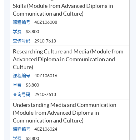
Skills (Module from Advanced Diploma in
Communication and Culture)
研究文化和媒体   
4
12
课程编号
40Z106008
学费
$3,800
查询号码
2910-7613
Researching Culture and Media (Module from
Advanced Diploma in Communication and
Culture)
课程编号
40Z106016
学费
$3,800
查询号码
2910-7613
Understanding Media and Communication
(Module from Advanced Diploma in
Communication and Culture)
认识媒体和传播  
5
12
课程编号
40Z106024
学费
$3,800