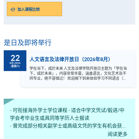
加入课程比较
是日及即将举行
22
人文语言及法律开放日（2026年8月）
8月 2026
(星期六)
学在当下，成於未来 人文及法律学院开放日主题为「学在当
下，成於未来」，内容非常丰富，涵盖语言，文化艺术及不
同专业，绝不容错过！ 欢迎阁下到来体验学习不同语言（包
括英、法、德、西班牙、阿拉伯、日、韩和泰语）的乐趣，
参与相关讲座。不同行业的专业人士亦会出席分享他们的专
业知识和经验，对有志成为律师、建筑师、物业管理从业员
的你，绝对是机会难逢。若你想了解心理学及相关的日常应
用，我们的讲座更是首选之列。 开放日一共设有35个工作
坊、体验课堂和丰富资讯讲座。万勿错过是次活动，记得把
- 可衔接海外学士学位课程 - 适合中学文凭试/毅进/中
握机会，立刻报名参加，规划学习之路，成就你的未来蓝
学会考毕业生或具同等学历人士报读
图！
- 曾完成部分相关副学士或高级文凭的学生有机会获得
学分豁免，修读较少科目及/或以较短时间完成课程
阅读更多