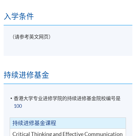
1
12
入学条件
（请参考英文网页）
持续进修基金
2
12
跨文化沟通概论 
3
12
学术和专业英语 
香港大学专业进修学院的持续进修基金院校编号是
100
持续进修基金课程
Critical Thinking and Effective Communication