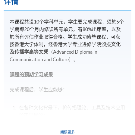
详情
本课程共设10个学科单元，学生要完成课程，须於5个
学期即20个月内修读所有单元，有80%出席率，以及
於所有评估作业取得合格。学生成功修毕课程，可获
按香港大学体制，经香港大学专业进修学院颁授
文化
及传播学高等文凭
（Advanced Diploma in
Communication and Culture）。
课程的预期学习成果
完成课程后，学生应能够：
在各种文化背景下，将传播理论、工具及技术应用
於不同目的；
辨识并分析不同媒体影响表述、传播和社会实践的
方式，以及媒体与亚洲社区形式之间的关系；
阅读更多