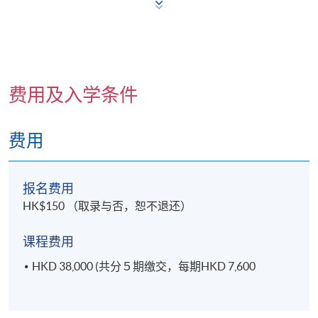
应用基础的研究方法研究政治和文化现象中的传播
讯息；
辨识并分析影响文化发展（包括亚洲的传播行业）
的各种经济、社会及政治力量；
费用及入学条件
评估与传播学科相关的主要学术写作；
检查和批判媒体论点。
费用
课程内容
报名费用
学科单元​
学
HK$150 （取录与否，恕不退还）
分
(注: 学科单元的中文名称只作参考)
批判性思考和有效的沟通技巧
课程费用
HKD 38,000 (共分５期缴交，每期HKD 7,600