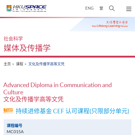
Skip
打
ENG
繁
to
弹
main
开
出
Main
content
搜
主
content
菜
寻
start
单
介
社会科学
面
媒体及传播学
主页
课程
文化及传播学高等文凭
Advanced Diploma in Communication and
Culture
文化及传播学高等文凭
持续进修基金 CEF 认可课程(只限部分单元)
课程编号
MC015A