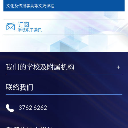
如以划线支票或银行本票缴付，抬头请注明「香港大
文化及传播学高等文凭课程
学专业进修学院」。支票背面请写上课程名称及申请
人姓名。 阁下可：
订阅
学院电子通讯
亲临学院各报名中心递交划线支票、报名表格及有关
证明文件；
或可将上述文件一并寄交各报名中心，信封上请注明
「报读课程」，惟学院对邮递失误而遗失的支票及个
人资料概不负责。
我们的学校及附属机构
3. VISA / Mastercard
联络我们
申请人可亲临学院任何一所报名中心，以 VISA 或
本课程若干单元已加入持续进修基金可获发还款项课
Mastercard（包括「香港大学专业进修学院
程名单内。本单元所属之主体课程(文化及传播学高等
Mastercard卡」）缴付学费。香港大学专业进修学院
3762 6262
文凭) 在资歴架构下获得认可(资歴架构第[4] 级)。
Mastercard卡持有人，如报读课程满港币2,000元，可
享有十个月免息分期付款优惠，惟课程申请人必须为
信用卡持有人。详情请向学院报名中心职员查询。