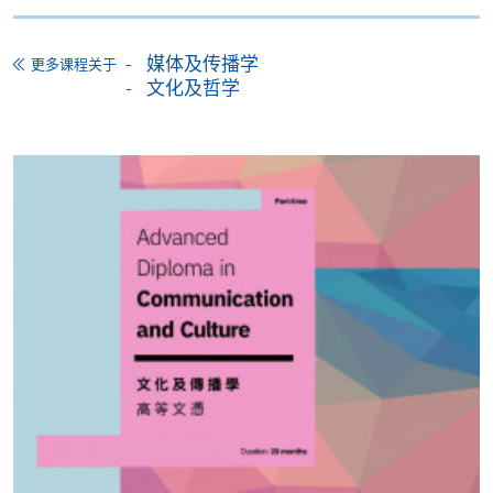
媒体、文化与身份认同 
8
12
申请
媒体及传播学
更多课程关于
文化及哲学
网上报名
立即报名
申请表
下载申请表
9
12
报名办法
付款方法
1. 现金、「易办事」（EPS）、微信支付
10
12
(WeChat Pay) 或支付宝(Alipay)
申请人可亲临学院任何一所报名中心，以现金、「易
合共:
120
办事」、微信支付（WeChat Pay）或支付宝
（Alipay） 缴付学费。
2. 支票或银行本票