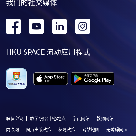
我们的社交媒体
备注:
4. 网上缴费服务
转
转
转
转
大部份公开招生的课程（以先到先得形式报名）及个
每个学科单元包括每周3 小时的课堂，其中包括各
别学历颁授课程提供网上报名/注册服务，申请人可在
到
到
到
到
种教学及学习形式，例如讨论及简报—学生须参与
网上使用「缴费灵」（不适用於手机）、VISA或
小组讨论和/或对指定题目进行辩论、共同研习及
Mastercard缴付有关课程的报名费或学费。除上述支
facebook
youtube
linkedin
instag
完成习作。学生透过堂上交流，互相学习，并培养
HKU SPACE 流动应用程式
付方式之外，如就读学历颁授课程设有网上服务，学
建立团队及人际关系的能力。学生有机会学习如何
员亦可以微信支付（Online WeChat Pay）、支付宝
从不同学科单元中把学到的理论框架整合并应用到
（Online Alipay）或转数快（FPS）缴付学费，详情请
实际场景之中。
参阅
报名办法 -
网上报名服务
。
一般会开办7a。 7b 仅在注册人数充足的情况下作为
注意事项:
评核方法包括论文、简报、个人/小组专题研习、
测验、考试及课堂参与。
如报读课程将在五个工作天内开课，为免邮递延误报
名程序，建议申请人亲身到学院报名中心报名，并避
职位空缺
教学/报名中心地点
学员网站
教师网站
免使用支票付款。
内联网
网页出版政策
私隐政策
网站地图
无障碍网页