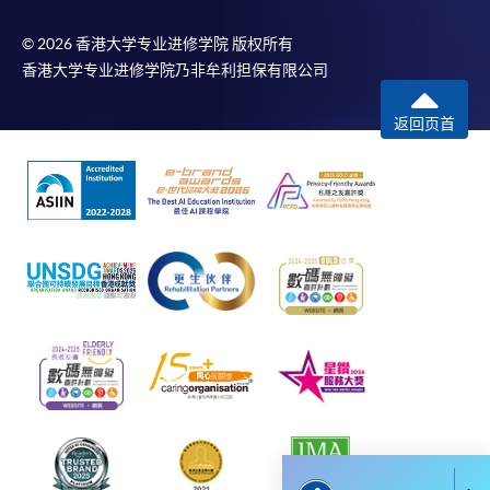
相关进阶学士学位课程
除由学院裁定的特殊情况（例如课程因报名人数不足
© 2026 香港大学专业进修学院 版权所有
而取消）之外，一切已缴费用概不退还。如获学院批
BA Mass Communications, Advertising & Public
香港大学专业进修学院乃非牟利担保有限公司
准退还款项，以现金、易办事、微信支付、支付宝、
Relations
支票或缴费灵（只限网上付款）方式缴交之款项，将
返回页首
以支票退款；以信用卡缴交之款项，退款将直接退还
Bacherlor of Arts (Honours) Media Production
到支付款项时使用的信用卡户口。
Postgraduate Diploma in Media and Cultural
除本学院网页所列明的学费外，个别课程或有其他额
Critique
外收费，详情请联络有关学科职员。
学费及学额不得转让他人。一经取录，学员不得转读
其他课程，惟学院对特殊情况，可酌情处理。转读申
报名代码
2370-MC015A
请一经批准，学员须缴付港币120元手续费。
现时接受报名
学院对邮递失误而遗失的支票或本票、付款收据或个
人资料，概不负责。
若学员有意申请付款证明书，请把填妥之申请表、贴
上足够邮资的回邮信封、连同划线支票交回本学院。
每张收据申请费用为港币30 元。支票抬头注明「香
港大学专业进修学院」。