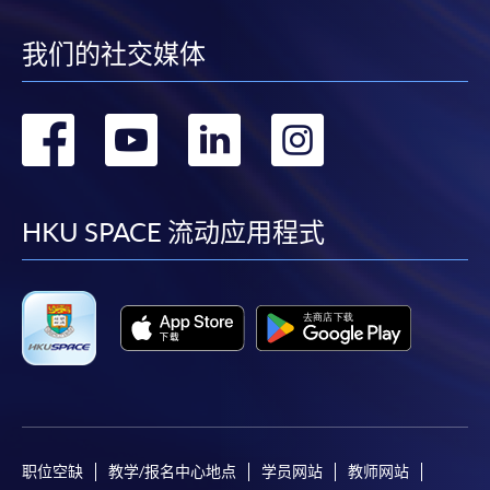
我们的社交媒体
转
转
转
转
到
到
到
到
facebook
youtube
linkedin
instag
HKU SPACE 流动应用程式
职位空缺
教学/报名中心地点
学员网站
教师网站