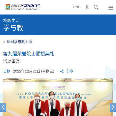
Skip
打
ENG
繁
to
弹
main
开
出
Main
content
搜
主
校园生活
content
菜
寻
学与教
start
单
介
面
<
返回学与教主页
第九届荣誉院士颁授典礼
活动重温
日期
2022年12月21日 (星期三)
分享