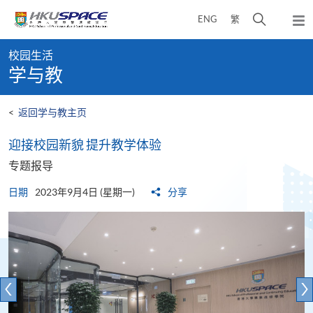
Skip
打
ENG
繁
to
弹
main
开
出
Main
content
搜
主
校园生活
content
菜
寻
学与教
start
单
介
面
<
返回学与教主页
迎接校园新貌 提升教学体验
专题报导
日期
2023年9月4日 (星期一)
分享