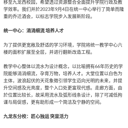
移至九龙西校园，希望透过资源整合全面提升学院行政及教
学效率。我们并於2023年9月4日在统一中心举行了简单而隆
重的乔迁酒会，以标志学院步入发展新阶段。
统一中心：涓涓细流
培养人才
为了提供更宽敞及舒适的学习环境，学院将统一教学中心六
楼的面积扩展至全层，并进行翻新改造工程。
教学中心整体以流水为设计概念，以比喻拥有66年历史的学
院能够涓涓细流，孕育万物，培养人才。大堂位置以白色为
主体，波浪起伏的天花象徵引领学生迈向光明的未来，并提
升空间感及光亮度，整个入口处更富现代感。走廊方面，由
於位置比较长，故采用流水及弧形线条设计，除了可减低拘
谨与局促感，更有助形成一个简洁及宁静的空间。
九龙东分校：匠心独运
突显活力