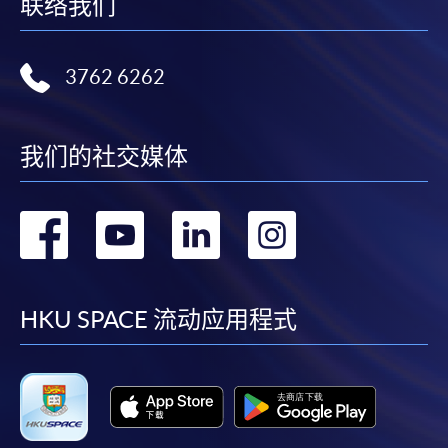
联络我们
3762 6262
我们的社交媒体
转
转
转
转
到
到
到
到
facebook
youtube
linkedin
instag
HKU SPACE 流动应用程式