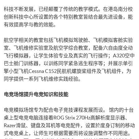
科技不断发展，已经颠覆了传统的教学模式。在港岛南分校
创新科技中心所设置的各个特别教室皆结合最先进设备，能
有效提高学与教的效能。
航空学相关的教室包括飞机模拟驾驶舱、飞机模拟客舱实验
室、飞机维修实验室及航空学综合教室，配备六自由度全动
飞行模拟器，让学生体验专业及真实的飞行操作；A320空中
巴士舱门训练器，以训练同学紧急逃生程序等；并展示单引
擎小型飞机Cessna C152民航机螺旋桨组件及飞机组件，为
同学提供一系列飞机维修实践经验。
电竞场馆提升电竞知识和技能
电竞模拟场馆专为配合电子竞技课程发展而设。 馆内的十台
桌上型电竞电脑连接着ROG Strix 270Hz高解析度显示器、
Razer滑鼠、键盘及耳机等电竞配件，设置於度身订制的移动
式电竞桌上，让师生可根据需要而将设施调整作不同用途。