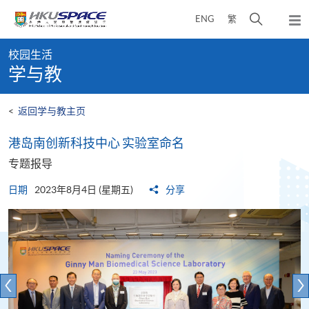
Skip
打
ENG
繁
to
弹
main
开
出
Main
content
搜
主
校园生活
content
菜
寻
学与教
start
单
介
面
<
返回学与教主页
港岛南创新科技中心 实验室命名
专题报导
日期
2023年8月4日 (星期五)
分享