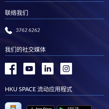
联络我们
3762 6262
我们的社交媒体
转
转
转
转
到
到
到
到
facebook
youtube
linkedin
instag
HKU SPACE 流动应用程式