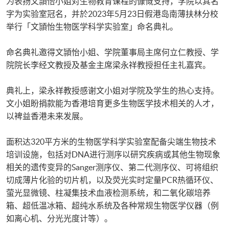
为表扬文頴怡小姐对生物教育课程的慷慨支持，学院以其名
字为实验室冠名，并於2023年5月23日假港岛南薄扶林分校
举行「文頴怡生物医学科学实验室」命名典礼。
命名典礼邀得文頴怡小姐、学院董事局主席何立仁教授、学
院院长李经文教授及基金主席梁永祥教授担任主礼嘉宾。
典礼上，梁永祥教授感谢文小姐对学院及学生的热心支持。
文小姐盼捐款能为香港培育更多生物医学技术相关的人才，
以裨益香港未来发展。
面积达320平方米的生物医学科学实验室配备尖端生物技术
培训设施，包括对DNA进行测序以研究疾病或其他生物现象
相关的遗传变异的Sanger测序仪、第二代测序仪、可将组织
切成薄片化验的切片机，以及荧光实时定量PCR热循环仪、
萤光显微镜、柱凝集技术血液检测系统，和二氧化碳培养
箱、超低温冰箱、超纯水系统及各种常规生物医学仪器（例
如离心机、分光光度计等）。