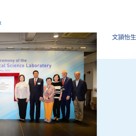
享
文頴怡