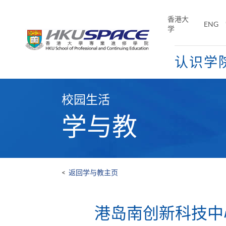
Skip
to
香港大
ENG
main
学
content
认识学
Main
content
校园生活
start
学与教
<
返回学与教主页
港岛南创新科技中