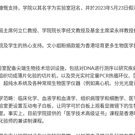
慨支持，学院以其名字为实验室冠名，并於2023年5月23日
局主席何立仁教授、学院院长李经文教授及基金主席梁永祥教授
院及学生的热心支持。文小姐盼捐款能为香港培育更多生物医学
实验室配备尖端生物技术培训设施，包括对DNA进行测序以研究
可将组织切成薄片化验的切片机，以及荧光实时定量PCR热循环仪
、超纯水系统及各种常规生物医学仪器（例如离心机、分光光度
学范畴：临床化学、血液学和血清学、组织病理学和细胞学、医
验室更设置互动电子白板，让同学可於白板上观看显微镜下的生
室。事实上，目前学院提供的「医学技术高级证书」课程是香港唯
化验师的兼读制课程。