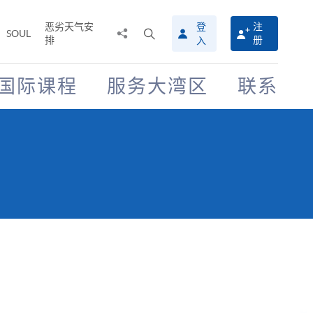
恶劣天气安
登
注
分
打
SOUL
排
册
入
享
开
至
搜
寻
国际课程
服务大湾区
联系
介
面