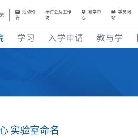
活动预
研讨会及工作
教学中
学员网
繁
告
坊
心
站
院
学习
入学申请
教与学
心 实验室命名