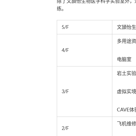
除了文頴怡生物医学科学实验室外，
练。
5/F
文頴怡
多用途
4/F
电脑室
岩土实
3/F
虚拟实
CAVE
飞机维
2/F