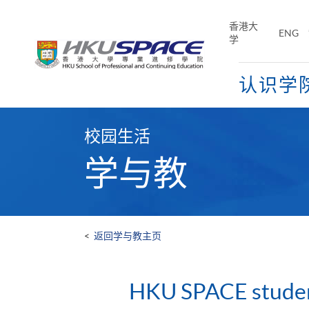
Skip
to
香港大
ENG
main
学
content
认识学
Main
content
校园生活
start
学与教
<
返回学与教主页
HKU SPACE student