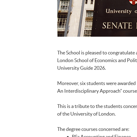
The School is pleased to congratulate
London School of Economics and Politi
University Guide 2026.
Moreover, six students were awarded 
An Interdisciplinary Approach” course
This is a tribute to the students con
of the University of London.
The degree courses concerned are:
• BSc Accounting and Finance