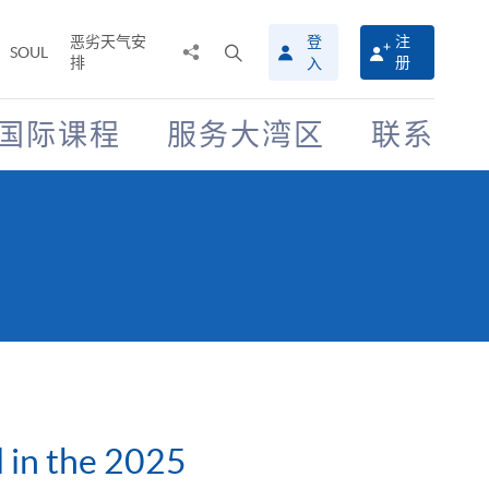
恶劣天气安
登
注
分
打
SOUL
排
册
入
享
开
至
搜
寻
国际课程
服务大湾区
联系
介
面
 in the 2025