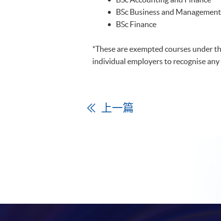
• BSc Business and Management
• BSc Finance
*These are exempted courses under the
individual employers to recognise any 
上一篇