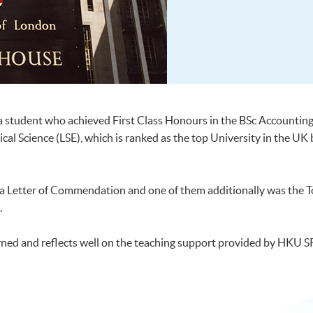
 a student who achieved First Class Honours in the BSc Accounti
cal Science (LSE), which is ranked as the top University in the 
a Letter of Commendation and one of them additionally was the To
.
cerned and reflects well on the teaching support provided by HKU