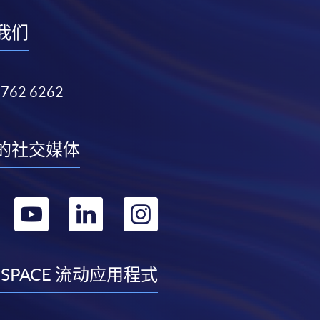
我们
3762 6262
的社交媒体
转
转
转
转
到
到
到
到
facebook
youtube
linkedin
instagram
 SPACE 流动应用程式