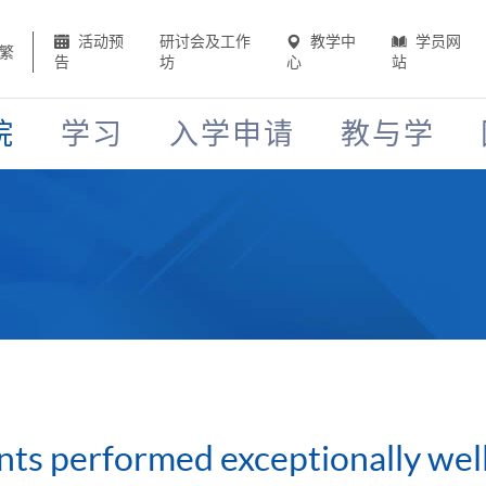
活动预
研讨会及工作
教学中
学员网
繁
告
坊
心
站
院
学习
入学申请
教与学
s performed exceptionally well