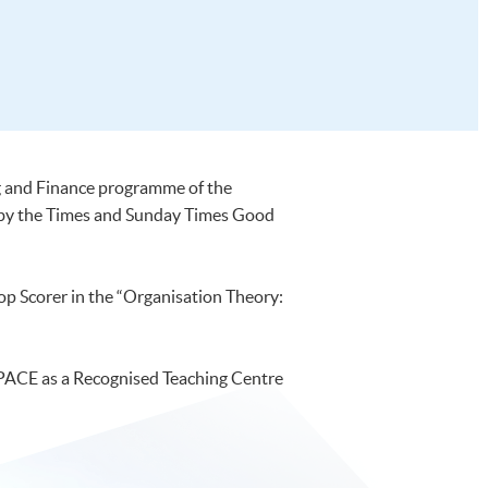
ng and Finance programme of the
UK by the Times and Sunday Times Good
p Scorer in the “Organisation Theory:
 SPACE as a Recognised Teaching Centre