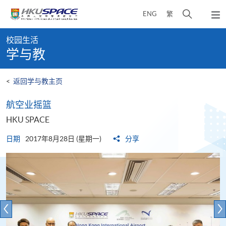
Skip
打
ENG
繁
to
弹
main
开
出
Main
content
搜
主
校园生活
content
菜
寻
学与教
start
单
介
面
<
返回学与教主页
航空业摇篮
HKU SPACE
日期
2017年8月28日 (星期一)
分享