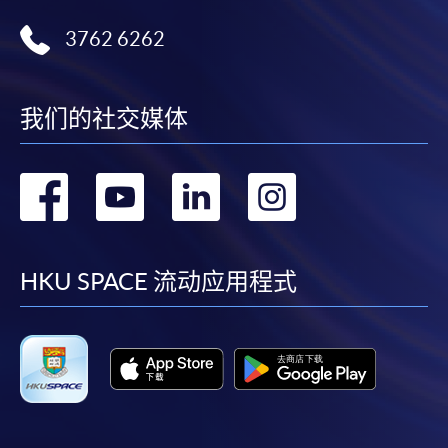
3762 6262
我们的社交媒体
转
转
转
转
到
到
到
到
facebook
youtube
linkedin
instag
HKU SPACE 流动应用程式