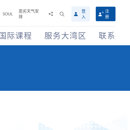
恶劣天气安
登
注
分
打
SOUL
排
册
入
享
开
至
搜
寻
国际课程
服务大湾区
联系
介
面