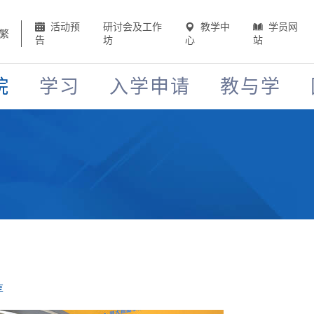
活动预
研讨会及工作
教学中
学员网
繁
告
坊
心
站
院
学习
入学申请
教与学
享