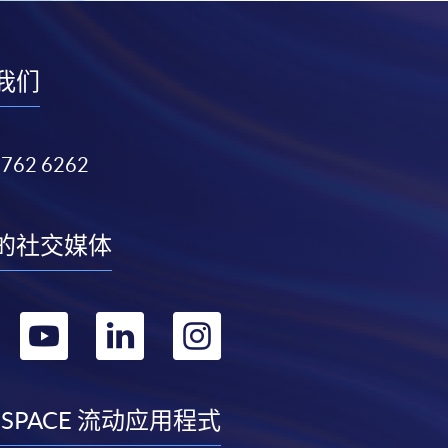
我们
3762 6262
的社交媒体
转
转
转
转
到
到
到
到
facebook
youtube
linkedin
instagram
 SPACE 流动应用程式