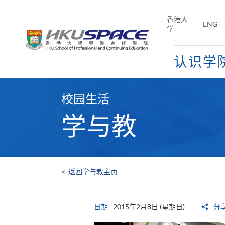
Skip
to
香港大
ENG
main
学
content
认识学
Main
content
校园生活
start
学与教
<
返回学与教主页
日期
2015年2月8日 (星期日)
分