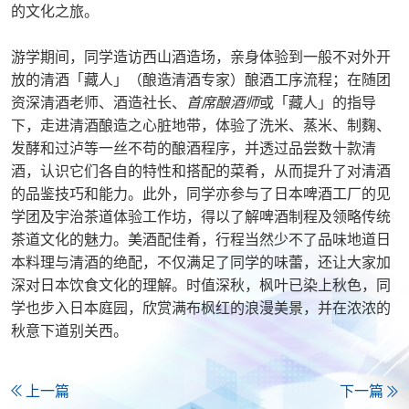
的文化之旅。
游学期间，同学造访西山酒造场，亲身体验到一般不对外开
放的清酒「藏人」（酿造清酒专家）酿酒工序流程；在随团
资深清酒老师、酒造社长、
首席酿酒
师
或「藏人」的指导
下，走进清酒酿造之心脏地带，体验了洗米、蒸米、制麴、
发酵和过泸等一丝不苟的酿酒程序，并透过品尝数十款清
酒，认识它们各自的特性和搭配的菜肴，从而提升了对清酒
的品鉴技巧和能力。此外，同学亦参与了日本啤酒工厂的见
学团及宇治茶道体验工作坊，得以了解啤酒制程及领略传统
茶道文化的魅力。美酒配佳肴，行程当然少不了品味地道日
本料理与清酒的绝配，不仅满足了同学的味蕾，还让大家加
深对日本饮食文化的理解。时值深秋，枫叶已染上秋色，同
学也步入日本庭园，欣赏满布枫红的浪漫美景，并在浓浓的
秋意下道别关西。
上一篇
下一篇