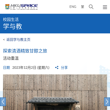
Skip
打
ENG
繁
to
弹
main
开
出
Main
content
搜
主
校园生活
content
菜
寻
学与教
start
单
介
面
<
返回学与教主页
探索清酒精致甘醇之旅
活动重温
日期
2023年12月2日 (星期六)
分享