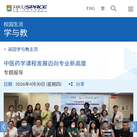
Skip
打
ENG
繁
to
弹
main
开
出
Main
content
搜
主
校园生活
content
菜
寻
学与教
start
单
介
面
<
返回学与教主页
​​中医药学课程发展迈向​​专业新高度​
专题报导
日期
2026年4月30日 (星期四)
分享