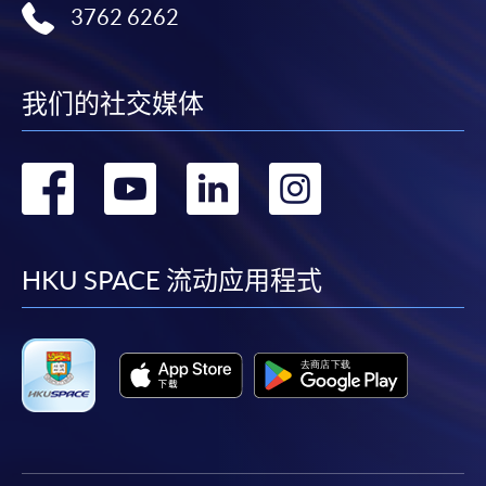
3762 6262
我们的社交媒体
转
转
转
转
到
到
到
到
facebook
youtube
linkedin
instag
HKU SPACE 流动应用程式