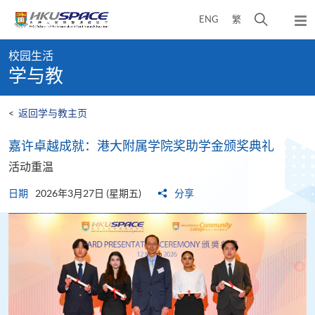
Skip
打
ENG
繁
to
弹
main
开
出
Main
content
搜
主
校园生活
content
菜
寻
学与教
start
单
介
面
<
返回学与教主页
​​嘉许卓越成就​​：港大附属学院奖助学金颁奖典礼​
活动重温
日期
2026年3月27日 (星期五)
分享