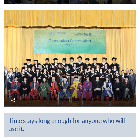
享
分
享
Time stays long enough for anyone who will
use it.