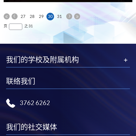
享
上
下
本
27
28
29
30
31
一
一
第
页
最
页
之 31
页
页
一
后
页
一
页
我们的学校及附属机构
联络我们
3762 6262
我们的社交媒体