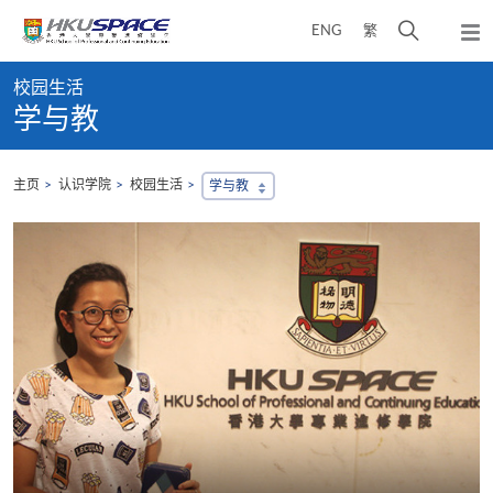
Skip
打
ENG
繁
to
弹
main
开
出
Main
content
搜
主
校园生活
content
菜
寻
学与教
start
单
介
面
主页
认识学院
校园生活
学与教