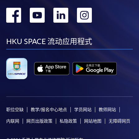
转
转
转
转
到
到
到
到
facebook
youtube
linkedin
instag
HKU SPACE 流动应用程式
职位空缺
教学/报名中心地点
学员网站
教师网站
内联网
网页出版政策
私隐政策
网站地图
无障碍网页