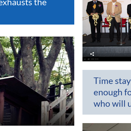
exhausts the
分
享
Time stay
enough f
who will u