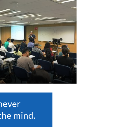
never
the mind.