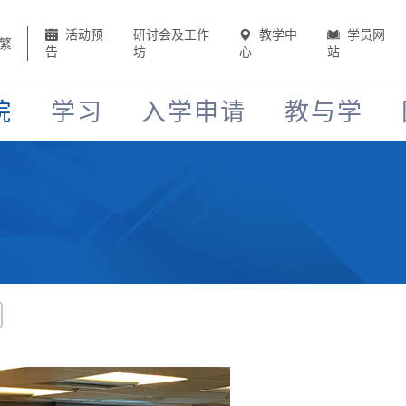
活动预
研讨会及工作
教学中
学员网
繁
告
坊
心
站
院
学习
入学申请
教与学