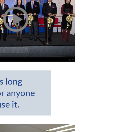
s long
or anyone
se it.