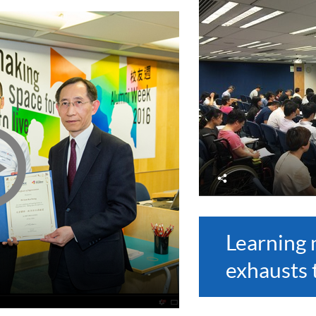
分
享
Learning 
exhausts 