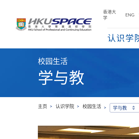
Skip
to
香港大
ENG
main
学
content
认识学
Main
content
校园生活
start
学与教
主页
认识学院
校园生活
学与教