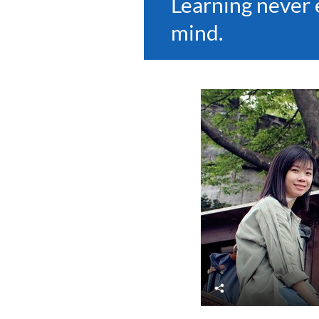
Learning never 
mind.
分
享