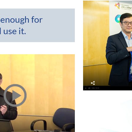
 enough for
use it.
分
享