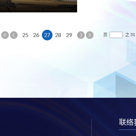
上
本
下
25
26
27
28
29
页
之 31
一
一
第
最
页
页
页
一
后
页
一
页
联络