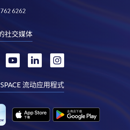
3762 6262
的社交媒体
转
转
转
转
到
到
到
到
facebook
youtube
linkedin
instagram
 SPACE 流动应用程式