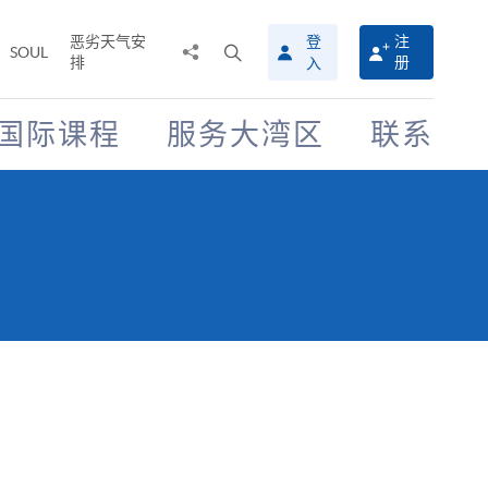
恶劣天气安
登
注
分
打
SOUL
排
册
入
享
开
至
搜
寻
国际课程
服务大湾区
联系
介
面