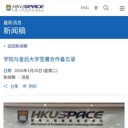
Skip
打
ENG
繁
to
弹
main
开
出
Main
content
搜
主
最新消息
content
菜
寻
新闻稿
start
单
介
面
<
返回新闻稿
学院与皇后大学签署合作备忘录
日期
2026年1月20日 (星期二)
新闻稿
消息
分享
列印