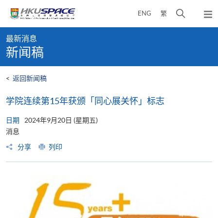
Skip
打
ENG
繁
to
弹
main
开
出
Main
content
搜
主
最新消息
content
菜
寻
新闻稿
start
单
介
面
<
返回新闻稿
学院连续第15年获颁「同心展关怀」标志
日期
2024年9月20日 (星期五)
消息
分享
列印