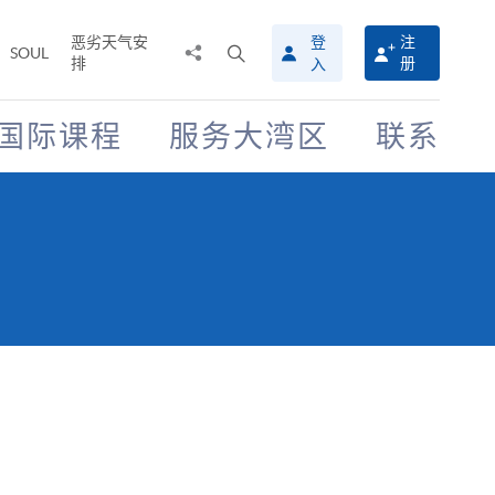
恶劣天气安
登
注
分
打
SOUL
排
册
入
享
开
至
搜
寻
国际课程
服务大湾区
联系
介
面