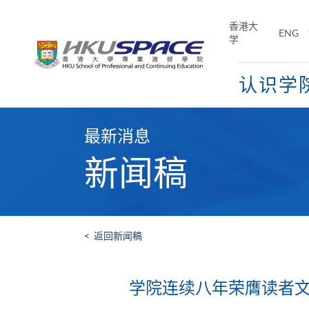
Skip
to
香港大
ENG
main
学
content
认识学
Main
content
最新消息
start
新闻稿
<
返回新闻稿
学院连续八年荣膺读者