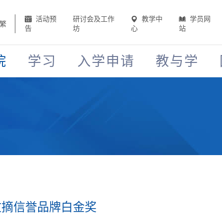
活动预
研讨会及工作
教学中
学员网
繁
告
坊
心
站
院
学习
入学申请
教与学
文摘信誉品牌白金奖