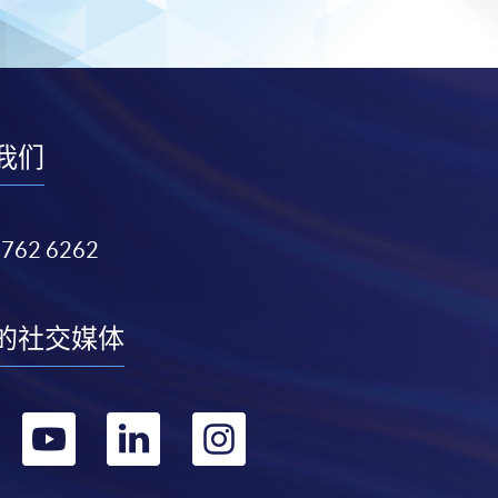
我们
3762 6262
的社交媒体
转
转
转
转
到
到
到
到