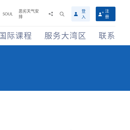
恶劣天气安
登
注
分
打
SOUL
排
册
入
享
开
至
搜
寻
国际课程
服务大湾区
联系
介
面