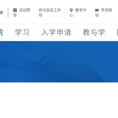
活动预
研讨会及工作
教学中
学员网
繁
告
坊
心
站
院
学习
入学申请
教与学