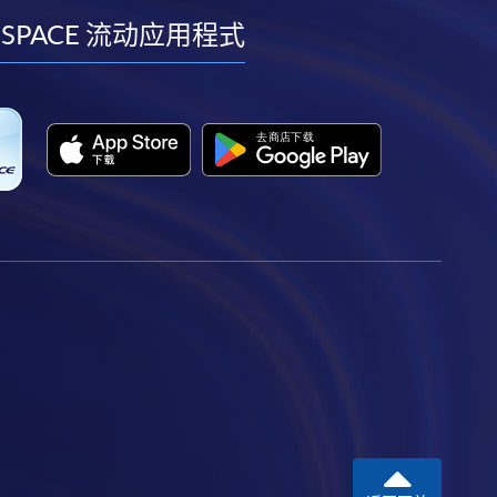
facebook
youtube
linkedin
instagram
 SPACE 流动应用程式