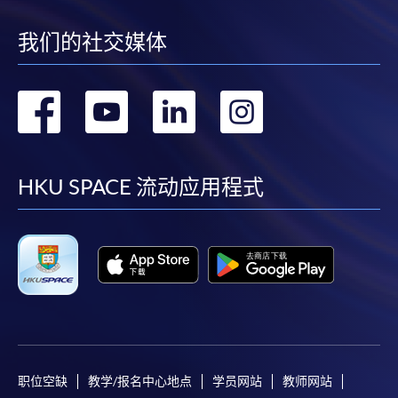
我们的社交媒体
转
转
转
转
到
到
到
到
facebook
youtube
linkedin
instag
HKU SPACE 流动应用程式
职位空缺
教学/报名中心地点
学员网站
教师网站