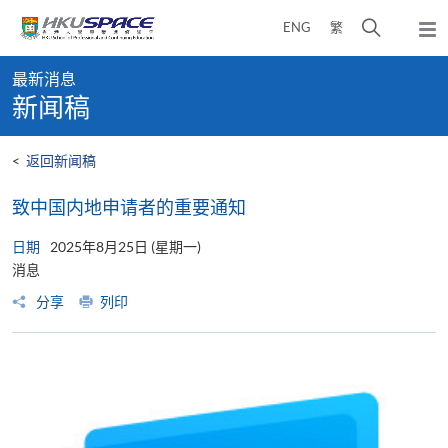
Skip
打
ENG
繁
to
弹
main
开
出
Main
content
搜
主
最新消息
content
菜
寻
新闻稿
start
单
介
面
<
返回新闻稿
致中国内地申请者的重要通知
日期
2025年8月25日 (星期一)
消息
分享
列印