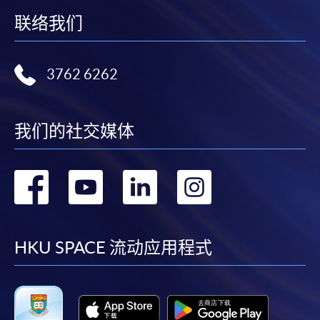
联络我们
3762 6262
我们的社交媒体
转
转
转
转
到
到
到
到
facebook
youtube
linkedin
instag
HKU SPACE 流动应用程式