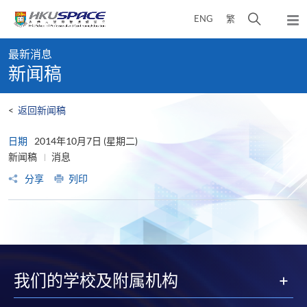
Skip
打
ENG
繁
to
弹
main
开
出
Main
content
搜
主
最新消息
content
菜
寻
新闻稿
start
单
介
面
<
返回新闻稿
日期
2014年10月7日 (星期二)
新闻稿
消息
分享
列印
我们的学校及附属机构