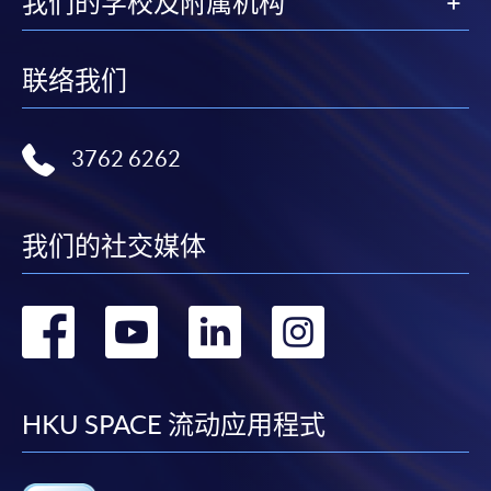
我们的学校及附属机构
联络我们
3762 6262
我们的社交媒体
转
转
转
转
到
到
到
到
facebook
youtube
linkedin
instag
HKU SPACE 流动应用程式