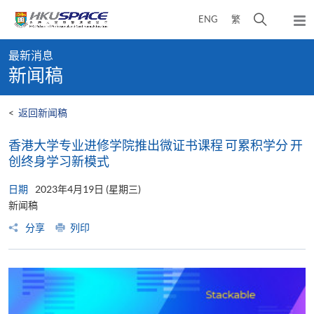
Skip
打
ENG
繁
to
弹
main
开
出
Main
content
搜
主
最新消息
content
菜
寻
新闻稿
start
单
介
面
<
返回新闻稿
香港大学专业进修学院推出微证书课程 可累积学分 开
创终身学习新模式
日期
2023年4月19日 (星期三)
新闻稿
分享
列印