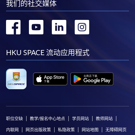
我们的社交媒体
转
转
转
转
到
到
到
到
facebook
youtube
linkedin
instag
HKU SPACE 流动应用程式
职位空缺
教学/报名中心地点
学员网站
教师网站
内联网
网页出版政策
私隐政策
网站地图
无障碍网页