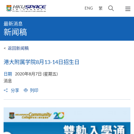
Skip
打
ENG
繁
to
弹
main
开
出
Main
content
搜
主
最新消息
content
菜
寻
新闻稿
start
单
介
面
<
返回新闻稿
港大附属学院8月13-14日招生日
日期
2020年8月7日 (星期五)
消息
分享
列印