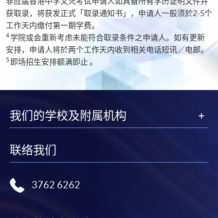
非应届香港中学文凭考试申请人如具备所有学历证明文件并
获取录，将获发正式「取录通知书」，申请人一般须於2-5个
工作天内缴付第一期学费。
4
学院或会重新考虑未能符合取录条件之申请人。如有更新
安排，申请人将於两个工作天内收到相关电话短讯／电邮。
5
即场招生安排额满即止 。
我们的学校及附属机构
联络我们
3762 6262