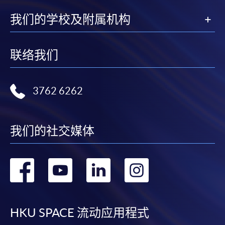
我们的学校及附属机构
联络我们
3762 6262
我们的社交媒体
转
转
转
转
到
到
到
到
facebook
youtube
linkedin
instag
HKU SPACE 流动应用程式