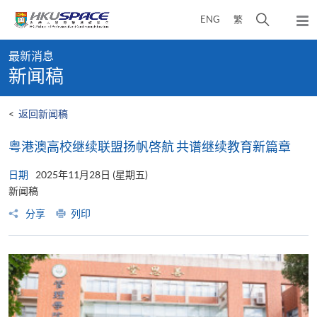
Skip
打
ENG
繁
to
弹
main
开
出
Main
content
搜
主
最新消息
content
菜
寻
新闻稿
start
单
介
面
<
返回新闻稿
粤港澳高校继续联盟扬帆啓航 共谱继续教育新篇章
日期
2025年11月28日 (星期五)
新闻稿
分享
列印