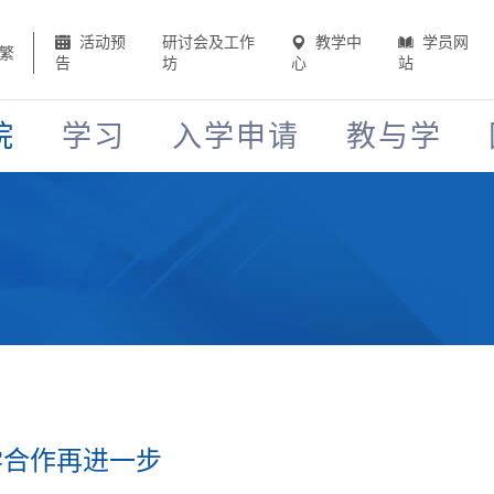
活动预
研讨会及工作
教学中
学员网
繁
告
坊
心
站
院
学习
入学申请
教与学
合作再进一步​