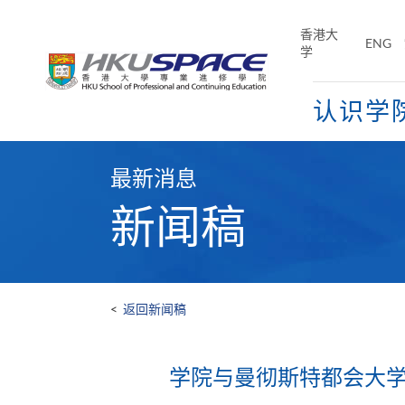
Skip
to
香港大
ENG
main
学
content
认识学
Main
content
最新消息
start
新闻稿
<
返回新闻稿
学院与曼彻斯特都会大学