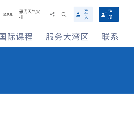
恶劣天气安
登
注
分
打
SOUL
排
册
入
享
开
至
搜
寻
国际课程
服务大湾区
联系
介
面