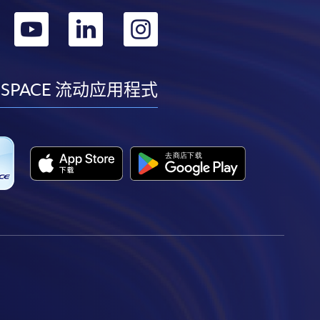
转
转
转
转
到
到
到
到
facebook
youtube
linkedin
instagram
 SPACE 流动应用程式