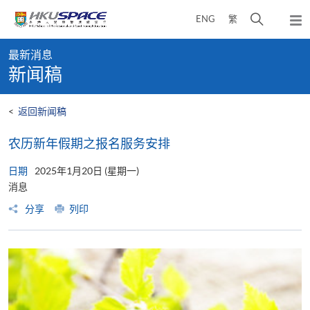
Skip
打
ENG
繁
to
弹
main
开
出
Main
content
搜
主
最新消息
content
菜
寻
新闻稿
start
单
介
面
<
返回新闻稿
农历新年假期之报名服务安排
日期
2025年1月20日 (星期一)
消息
分享
列印