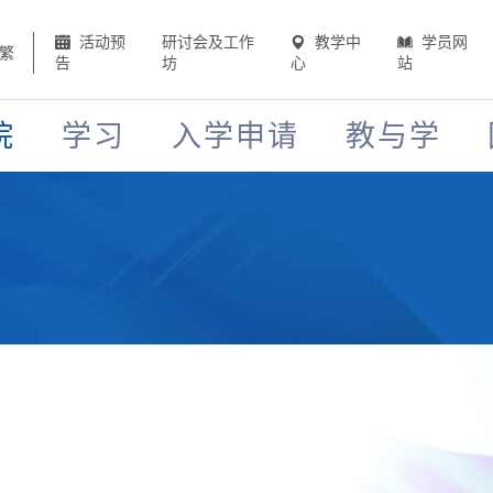
活动预
研讨会及工作
教学中
学员网
繁
告
坊
心
站
院
学习
入学申请
教与学