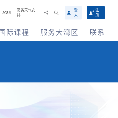
恶劣天气安
登
注
分
打
SOUL
排
册
入
享
开
至
搜
寻
国际课程
服务大湾区
联系
介
面