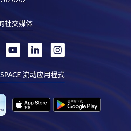
3762 6262
的社交媒体
转
转
转
转
到
到
到
到
facebook
youtube
linkedin
instagram
 SPACE 流动应用程式