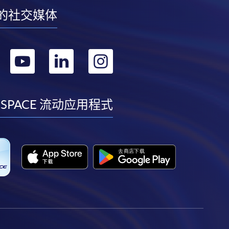
的社交媒体
转
转
转
转
到
到
到
到
facebook
youtube
linkedin
instagram
 SPACE 流动应用程式