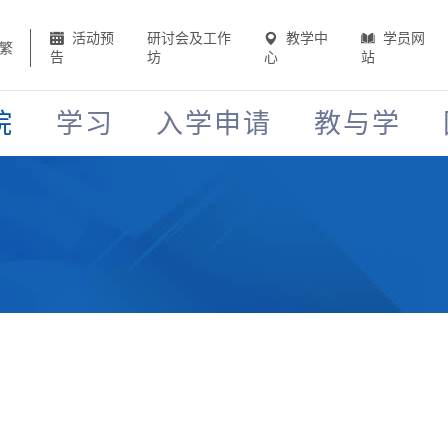
活动预
研讨会及工作
教学中
学员网
繁
告
坊
心
站
院
学习
入学申请
教与学