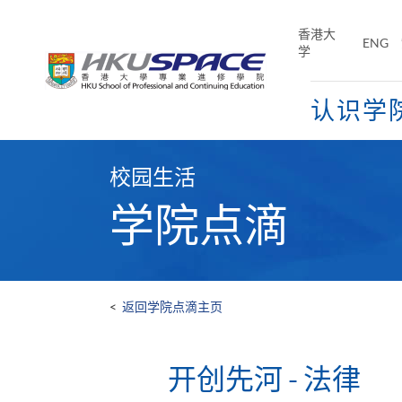
Skip
to
香港大
ENG
main
学
content
认识学
Main
content
校园生活
start
学院点滴
<
返回学院点滴主页
开创先河 - 法律