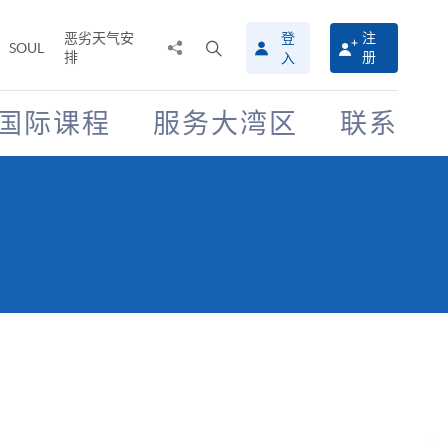
恶劣天气安
登
注
分
打
SOUL
排
册
入
享
开
至
搜
寻
国际课程
服务大湾区
联系
介
面