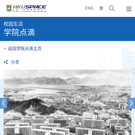
Skip
打
ENG
繁
to
弹
main
开
出
Main
content
搜
主
校园生活
content
菜
寻
学院点滴
start
单
介
面
<
返回学院点滴主页
分享