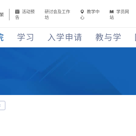
活动预
研讨会及工作
教学中
学员网
繁
告
坊
心
站
院
学习
入学申请
教与学