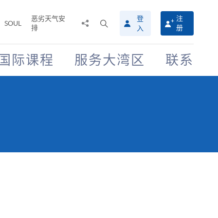
恶劣天气安
登
注
分
打
SOUL
排
册
入
享
开
至
搜
寻
国际课程
服务大湾区
联系
介
面