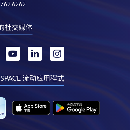
3762 6262
的社交媒体
转
转
转
转
到
到
到
到
facebook
youtube
linkedin
instagram
 SPACE 流动应用程式