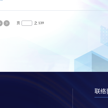
下
页
之 139
一
最
页
后
一
页
联络