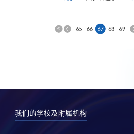
上
本
65
66
67
68
69
一
第
页
页
一
页
我们的学校及附属机构