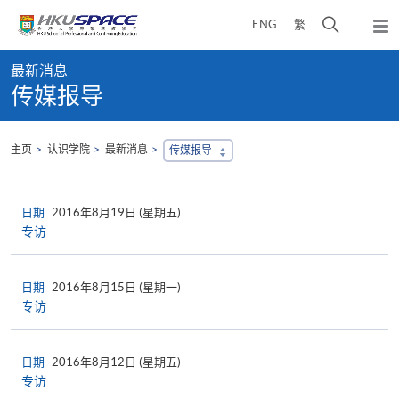
Skip
打
ENG
繁
to
弹
main
开
出
Main
content
搜
主
最新消息
content
菜
寻
传媒报导
start
单
介
面
主页
认识学院
最新消息
传媒报导
日期
2016年8月19日 (星期五)
专访
日期
2016年8月15日 (星期一)
专访
日期
2016年8月12日 (星期五)
专访