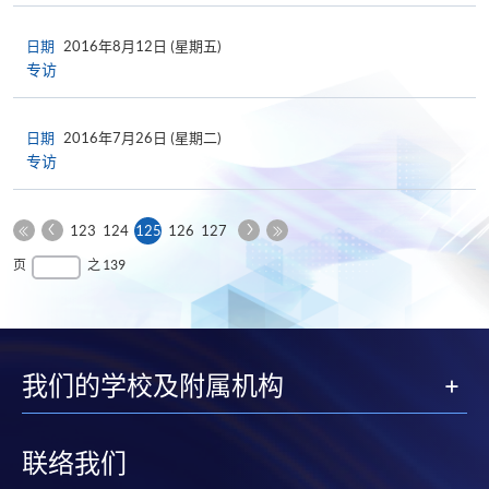
日期
2016年8月12日 (星期五)
专访
日期
2016年7月26日 (星期二)
专访
上
下
本
123
124
125
126
127
一
一
第
页
最
页
之 139
页
页
一
后
页
一
页
我们的学校及附属机构
联络我们