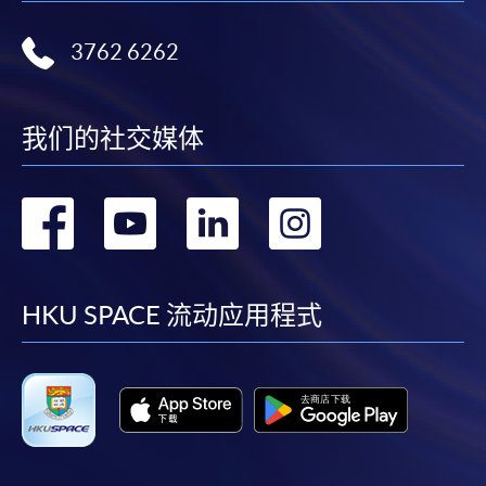
3762 6262
我们的社交媒体
转
转
转
转
到
到
到
到
facebook
youtube
linkedin
instag
HKU SPACE 流动应用程式