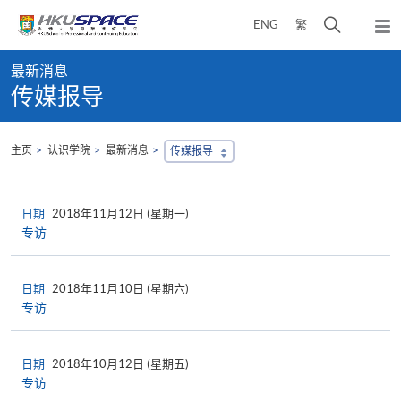
Skip
打
ENG
繁
to
弹
main
开
出
Main
content
搜
主
最新消息
content
菜
寻
传媒报导
start
单
介
面
主页
认识学院
最新消息
传媒报导
日期
2018年11月12日 (星期一)
专访
日期
2018年11月10日 (星期六)
专访
日期
2018年10月12日 (星期五)
专访