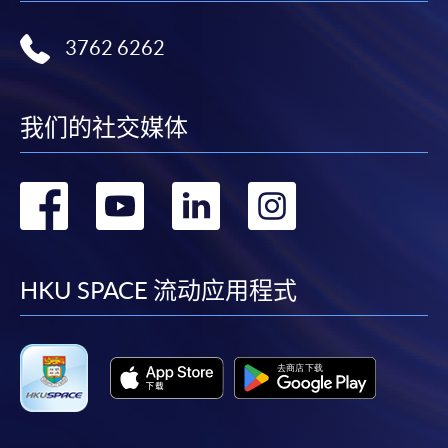
3762 6262
我们的社交媒体
转
转
转
转
到
到
到
到
facebook
youtube
linkedin
instag
HKU SPACE 流动应用程式