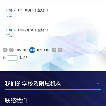
日期
2018年10月1日 (星期一)
专访
日期
2018年9月28日 (星期五)
专访
上
下
本
106
107
108
109
110
一
一
第
页
最
页
之 139
页
页
一
后
页
一
页
我们的学校及附属机构
联络我们