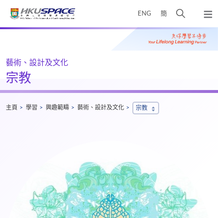
Skip
打
ENG
簡
to
彈
main
開
出
Main
content
搜
主
content
選
尋
start
單
介
藝術、設計及文化
面
宗教
主頁
學習
興趣範疇
藝術、設計及文化
宗教