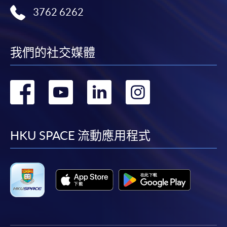
3762 6262
我們的社交媒體
轉
轉
轉
轉
到
到
到
到
facebook
youtube
linkedin
instag
HKU SPACE 流動應用程式