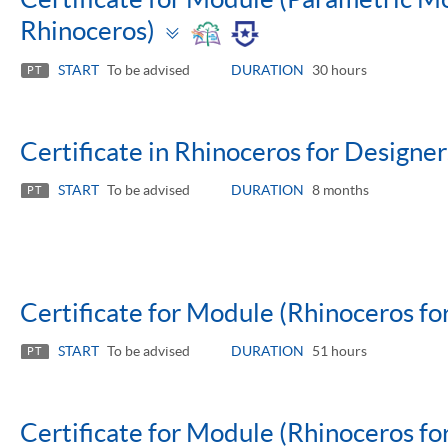
Toggle
Rhinoceros)
panel
START
To be advised
DURATION
30 hours
PT
Certificate in Rhinoceros for Designer
START
To be advised
DURATION
8 months
PT
Certificate for Module (Rhinoceros for
START
To be advised
DURATION
51 hours
PT
Certificate for Module (Rhinoceros for