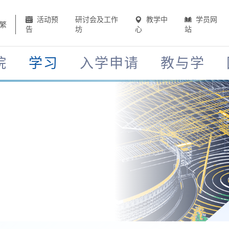
活动预
研讨会及工作
教学中
学员网
繁
告
坊
心
站
院
学习
入学申请
教与学