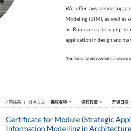
We offer award-bearing and
Modeling (BIM), as well as o
as Rhinoceros to equip stu
application in design and ma
*Permission to use copyright image gen
7 项结果
排序方式
课程名称
课程程度
开课日期
Certificate for Module (Strategic Appl
Information Modelling in Architectu