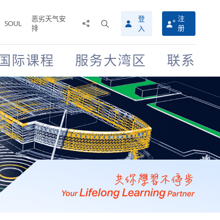
恶劣天气安
登
注
分
打
SOUL
排
册
入
享
开
至
搜
寻
国际课程
服务大湾区
联系
介
面