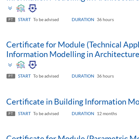
Toggle
panel
START
To be advised
DURATION
36 hours
PT
Certificate for Module (Technical Appl
Information Modelling in Architectu
Toggle
panel
START
To be advised
DURATION
36 hours
PT
Certificate in Building Information M
START
To be advised
DURATION
12 months
PT
Certificate for Module (Parametric M