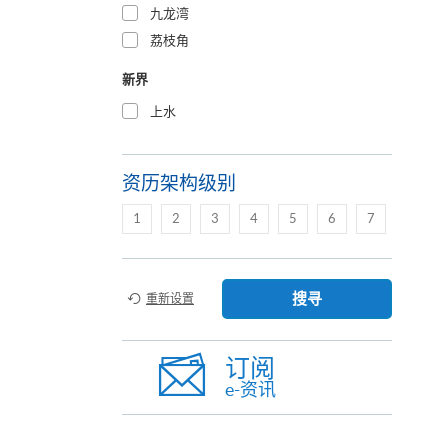
九龙湾
荔枝角
新界
上水
资历架构级别
1
2
3
4
5
6
7
搜寻
重新设置
订阅
e-资讯