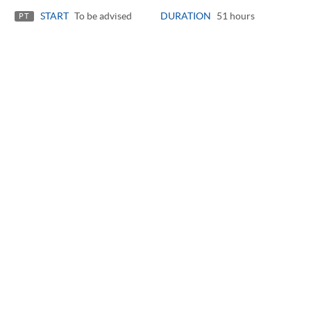
START
To be advised
DURATION
51 hours
PT