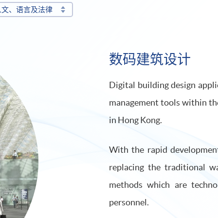
人文、语言及法律
数码建筑设计
Digital building design app
management tools within the
in Hong Kong.
With the rapid development
replacing the traditional 
methods which are technol
personnel.