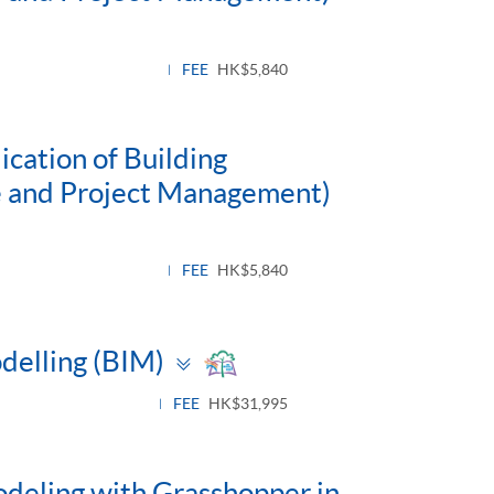
FEE
HK$5,840
ication of Building
re and Project Management)
FEE
HK$5,840
Toggle
odelling (BIM)
panel
FEE
HK$31,995
odeling with Grasshopper in