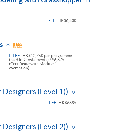
FEE
HK$6,800
Toggle
s
panel
FEE
HK$12,750 per programme
(paid in 2 instalments) / $6,375
(Certificate with Module 1
exemption)
Toggle
 Designers (Level 1))
panel
FEE
HK$6885
Toggle
 Designers (Level 2))