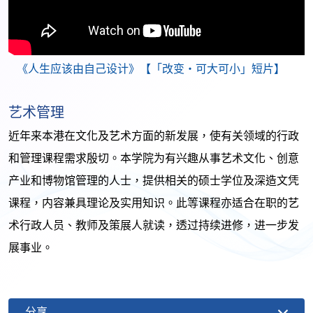
《人生应该由自己设计》【「改变・可大可小」短片】
艺术管理
近年来本港在文化及艺术方面的新发展，使有关领域的行政
和管理课程需求殷切。本学院为有兴趣从事艺术文化、创意
产业和博物馆管理的人士，提供相关的硕士学位及深造文凭
课程，内容兼具理论及实用知识。此等课程亦适合在职的艺
术行政人员、教师及策展人就读，透过持续进修，进一步发
展事业。
分享