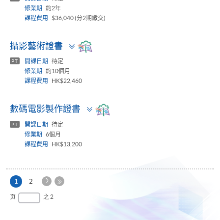
修業期
約2年
課程費用
$36,040 (分2期繳交)
Toggle
攝影藝術證書
panel
開課日期
待定
PT
修業期
約10個月
課程費用
HK$22,460
Toggle
數碼電影製作證書
panel
開課日期
待定
PT
修業期
6個月
課程費用
HK$13,200
下
本
1
2
一
页
最
页
之 2
页
后
一