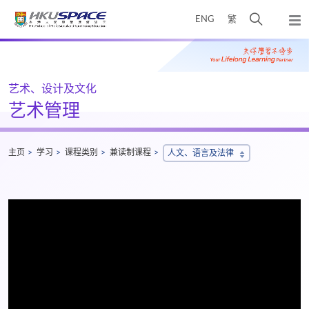
Skip
打
ENG
繁
to
弹
main
开
出
Main
content
搜
主
content
菜
寻
start
单
介
艺术、设计及文化
面
艺术管理
主页
学习
课程类别
兼读制课程
人文、语言及法律