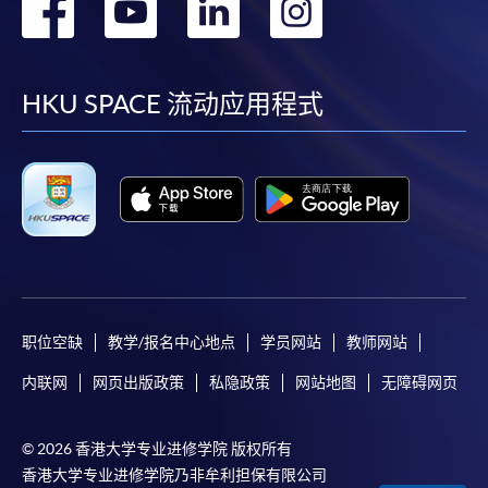
转
转
转
转
到
到
到
到
facebook
youtube
linkedin
instag
HKU SPACE 流动应用程式
职位空缺
教学/报名中心地点
学员网站
教师网站
内联网
网页出版政策
私隐政策
网站地图
无障碍网页
© 2026 香港大学专业进修学院 版权所有
香港大学专业进修学院乃非牟利担保有限公司