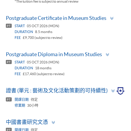
*The tuition fee is subject to annual review
Toggle
Postgraduate Certificate in Museum Studies
panel
START
05 OCT 2026 (MON)
PT
DURATION
8.5 months
FEE
£9,700 (subject to review)
Toggle
Postgraduate Diploma in Museum Studies
panel
START
05 OCT 2026 (MON)
PT
DURATION
18 months
FEE
£17,460 (subject to review)
Toggle
證書 (單元 : 藝術及文化活動策劃的可持續性)
panel
開課日期
待定
PT
修業期
30小時
Toggle
中國書畫研究文憑
panel
開課日期
待定
PT