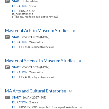
START
To be advised
PT
DURATION
1 year
FEE
HK$36,500*
(One instalment)
(*The course fee is subject to review)
Toggle
Master of Arts in Museum Studies
panel
START
05 OCT 2026 (MON)
PT
DURATION
24 months
FEE
£19,400 (subject to review)
Toggle
Master of Science in Museum Studies
panel
START
05 OCT 2026 (MON)
PT
DURATION
24 months
FEE
£19,400 (subject to review)
Toggle
MA Arts and Cultural Enterprise
panel
START
16 JAN 2027 (SAT)
PT
DURATION
2 years
FEE
HK$185,000* (Payable in four equal installments)