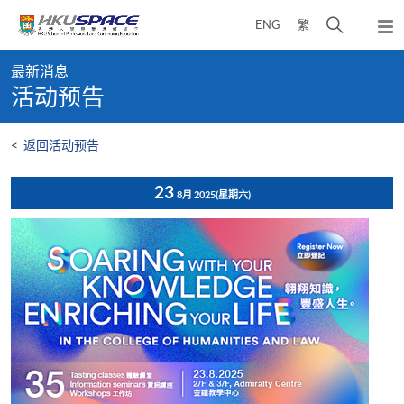
Skip
打
ENG
繁
to
弹
main
开
出
Main
content
搜
主
最新消息
content
菜
寻
活动预告
start
单
介
面
<
返回活动预告
23
8月 2025
(星期六)